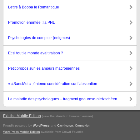
Lettre à Booba le Romantique
Promotion éhontée : la PNL
Psychologies de comptoir (énigmes)
Et si tout le monde avait raison ?
Petit propos sur les amours macroniennes
« #SansMoi », énième considération sur l’abstention
La maladie des psychologues – fragment gnouroso-nietzschéen
Exit the Mobile Edition
.
(view the standard browser version)
Proudly powered by
WordPress
and
Carrington
.
Connexion
WordPress Mobile Edition
available from Crowd Favorite.