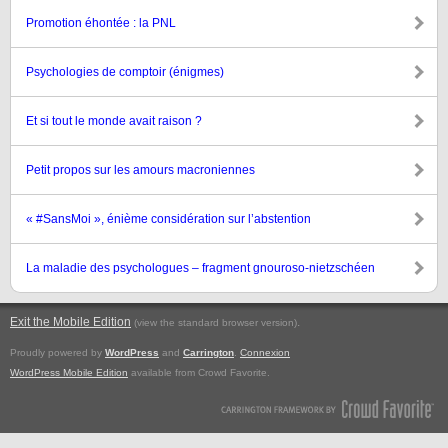
Promotion éhontée : la PNL
Psychologies de comptoir (énigmes)
Et si tout le monde avait raison ?
Petit propos sur les amours macroniennes
« #SansMoi », énième considération sur l’abstention
La maladie des psychologues – fragment gnouroso-nietzschéen
Exit the Mobile Edition
.
(view the standard browser version)
Proudly powered by
WordPress
and
Carrington
.
Connexion
WordPress Mobile Edition
available from Crowd Favorite.