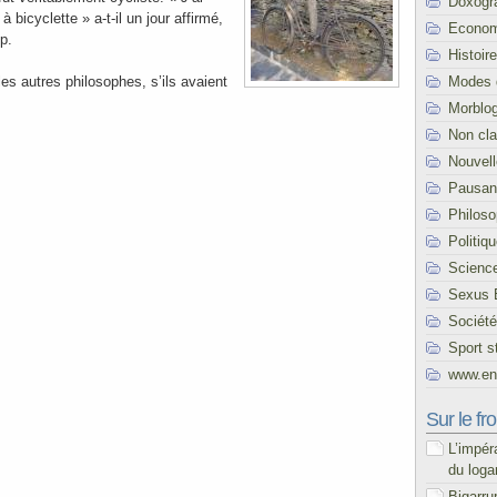
Doxogr
à bicyclette » a-t-il un jour affirmé,
Econom
p.
Histoire
Modes 
les autres philosophes, s’ils avaient
Morblo
Non cl
Nouvel
Pausani
Philoso
Politiq
Scienc
Sexus 
Société
Sport s
www.end
Sur le fro
L’impér
du loga
Bigarru