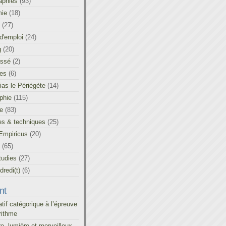
aphies
(93)
ie
(18)
(27)
d'emploi
(24)
g
(20)
assé
(2)
les
(6)
as le Périégète
(14)
phie
(115)
ue
(83)
es & techniques
(25)
Empiricus
(20)
(65)
tudies
(27)
redi(t)
(6)
nt
atif catégorique à l’épreuve
rithme
re, lumière et merveilleux