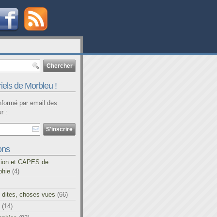
iels de Morbleu !
informé par email des
r :
ons
tion et CAPES de
phie
(4)
 dites, choses vues
(66)
(14)