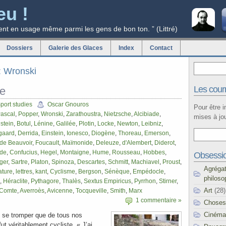
eu !
ent en usage même parmi les gens de bon ton. ” (Littré)
Dossiers
Galerie des Glaces
Index
Contact
g: Wronski
Les courr
ie
port studies
Oscar Gnouros
Pour être 
ascal
,
Popper
,
Wronski
,
Zarathoustra
,
Nietzsche
,
Alcibiade
,
mises à jou
stein
,
Botul
,
Lénine
,
Galilée
,
Plotin
,
Locke
,
Newton
,
Leibniz
,
gaard
,
Derrida
,
Einstein
,
Ionesco
,
Diogène
,
Thoreau
,
Emerson
,
de Beauvoir
,
Foucault
,
Maïmonide
,
Deleuze
,
d'Alembert
,
Diderot
,
de
,
Confucius
,
Hegel
,
Montaigne
,
Hume
,
Rousseau
,
Hobbes
,
Obsessi
ger
,
Sartre
,
Platon
,
Spinoza
,
Descartes
,
Schmitt
,
Machiavel
,
Proust
,
Agréga
rature
,
lettres
,
kant
,
Cyclisme
,
Bergson
,
Sénèque
,
Empédocle
,
philoso
,
Héraclite
,
Pythagore
,
Thalès
,
Sextus Empiricus
,
Pyrrhon
,
Stirner
,
Art
(28)
Comte
,
Averroès
,
Avicenne
,
Tocqueville
,
Smith
,
Marx
1 commentaire »
Choses
Cinéma
p se tromper que de tous nos
ut véritablement cycliste. « J’ai