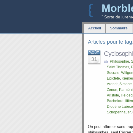
Morbl
“ Sorte de jurem
Accueil
Sommaire
Articles pour le ta
Cyclosoph
AOÛT
31
Philosophie
,
S
Saint Thomas
,
P
Socrate
,
Wittgen
Epictéte
,
Kierke
Arendt
,
Simone 
Zénon
,
Parméni
Aristote
,
Heideg
Bachelard
,
litté
Diogène Laërce
Schopenhauer
,
On peut affirmer sans tro
philosophes, seul
Cioran
f