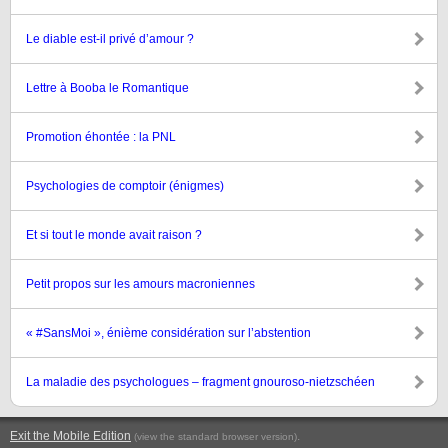
Le diable est-il privé d’amour ?
Lettre à Booba le Romantique
Promotion éhontée : la PNL
Psychologies de comptoir (énigmes)
Et si tout le monde avait raison ?
Petit propos sur les amours macroniennes
« #SansMoi », énième considération sur l’abstention
La maladie des psychologues – fragment gnouroso-nietzschéen
Exit the Mobile Edition
.
(view the standard browser version)