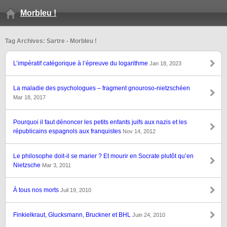
Morbleu !
Tag Archives: Sartre - Morbleu !
L’impératif catégorique à l’épreuve du logarithme
Jan 18, 2023
La maladie des psychologues – fragment gnouroso-nietzschéen
Mar 18, 2017
Pourquoi il faut dénoncer les petits enfants juifs aux nazis et les
républicains espagnols aux franquistes
Nov 14, 2012
Le philosophe doit-il se marier ? Et mourir en Socrate plutôt qu’en
Nietzsche
Mar 3, 2011
À tous nos morts
Juil 19, 2010
Finkielkraut, Glucksmann, Bruckner et BHL
Juin 24, 2010