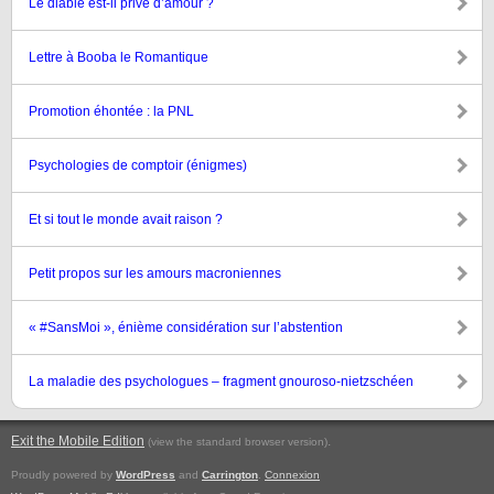
Le diable est-il privé d’amour ?
Lettre à Booba le Romantique
Promotion éhontée : la PNL
Psychologies de comptoir (énigmes)
Et si tout le monde avait raison ?
Petit propos sur les amours macroniennes
« #SansMoi », énième considération sur l’abstention
La maladie des psychologues – fragment gnouroso-nietzschéen
Exit the Mobile Edition
.
(view the standard browser version)
Proudly powered by
WordPress
and
Carrington
.
Connexion