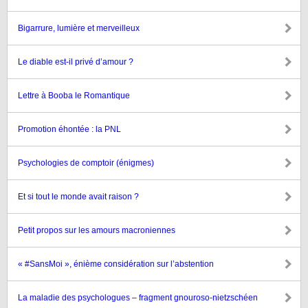
Bigarrure, lumière et merveilleux
Le diable est-il privé d’amour ?
Lettre à Booba le Romantique
Promotion éhontée : la PNL
Psychologies de comptoir (énigmes)
Et si tout le monde avait raison ?
Petit propos sur les amours macroniennes
« #SansMoi », énième considération sur l’abstention
La maladie des psychologues – fragment gnouroso-nietzschéen