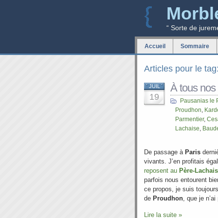
Morbl
“ Sorte de jurem
Accueil
Sommaire
Articles pour le tag
À tous nos
JUIL
19
Pausanias le 
Proudhon
,
Kard
Parmentier
,
Ces
Lachaise
,
Baude
De passage à
Paris
derniè
vivants. J’en profitais ég
reposent au
Père-Lachai
parfois nous entourent bi
ce propos, je suis toujour
de
Proudhon
, que je n’ai
Lire la suite »