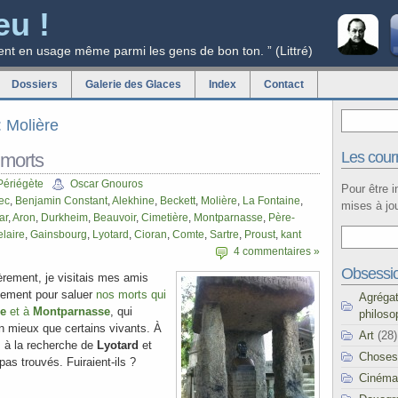
eu !
ent en usage même parmi les gens de bon ton. ” (Littré)
Dossiers
Galerie des Glaces
Index
Contact
: Molière
Les courr
 morts
Périégète
Oscar Gnouros
Pour être 
ec
,
Benjamin Constant
,
Alekhine
,
Beckett
,
Molière
,
La Fontaine
,
mises à jou
ar
,
Aron
,
Durkheim
,
Beauvoir
,
Cimetière
,
Montparnasse
,
Père-
laire
,
Gainsbourg
,
Lyotard
,
Cioran
,
Comte
,
Sartre
,
Proust
,
kant
4 commentaires »
Obsessi
rement, je visitais mes amis
alement pour saluer
nos morts qui
Agréga
se
et à
Montparnasse
, qui
philoso
en mieux que certains vivants. À
Art
(28)
s à la recherche de
Lyotard
et
Choses
 pas trouvés. Fuiraient-ils ?
Cinéma