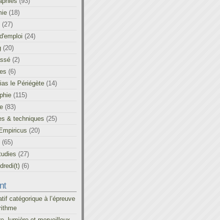
aphies
(93)
ie
(18)
(27)
d'emploi
(24)
g
(20)
assé
(2)
les
(6)
as le Périégète
(14)
phie
(115)
ue
(83)
es & techniques
(25)
Empiricus
(20)
(65)
tudies
(27)
redi(t)
(6)
nt
atif catégorique à l’épreuve
rithme
re, lumière et merveilleux