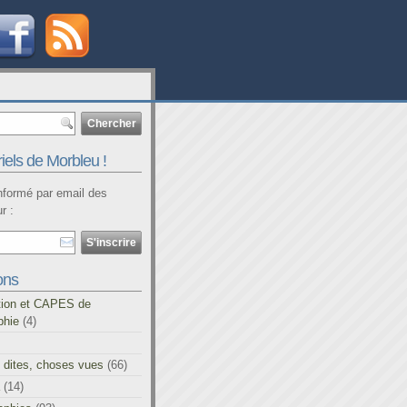
iels de Morbleu !
informé par email des
r :
ons
tion et CAPES de
phie
(4)
 dites, choses vues
(66)
(14)