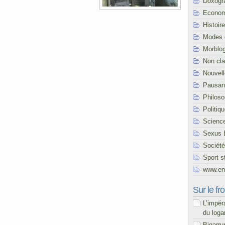
Doxogr
Econom
Histoire
Modes 
Morblo
Non cl
Nouvel
Pausani
Philoso
Politiq
Scienc
Sexus 
Société
Sport s
www.end
Sur le fro
L’impér
du loga
Bigarru