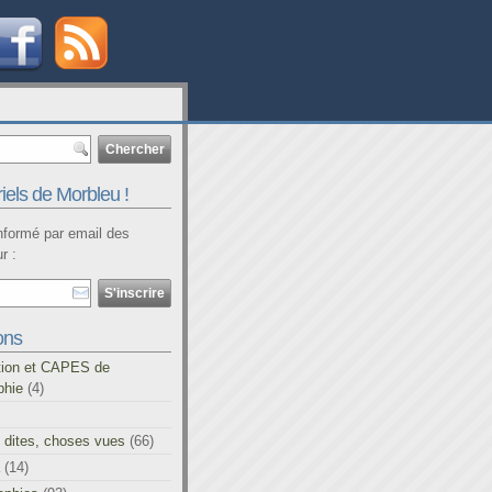
iels de Morbleu !
informé par email des
r :
ons
tion et CAPES de
phie
(4)
 dites, choses vues
(66)
(14)