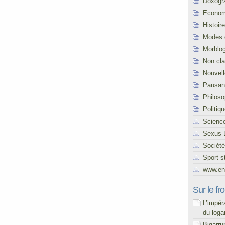
Doxogr
Econom
Histoire
Modes 
Morblo
Non cl
Nouvel
Pausani
Philoso
Politiq
Scienc
Sexus 
Société
Sport s
www.end
Sur le fro
L’impér
du loga
Bigarru