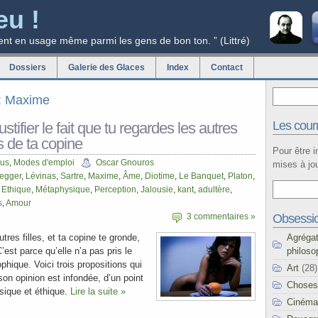
eu !
ent en usage même parmi les gens de bon ton. ” (Littré)
Dossiers
Galerie des Glaces
Index
Contact
g: Maxime
Les courr
tifier le fait que tu regardes les autres
ès de ta copine
Pour être 
cus
,
Modes d'emploi
Oscar Gnouros
mises à jou
egger
,
Lévinas
,
Sartre
,
Maxime
,
Âme
,
Diotime
,
Le Banquet
,
Platon
,
,
Ethique
,
Métaphysique
,
Perception
,
Jalousie
,
kant
,
adultère
,
s
,
Amour
Obsessi
3 commentaires »
Agréga
autres filles, et ta copine te gronde,
philoso
’est parce qu’elle n’a pas pris le
phique. Voici trois propositions qui
Art
(28)
on opinion est infondée, d’un point
Choses
sique et éthique.
Lire la suite »
Cinéma