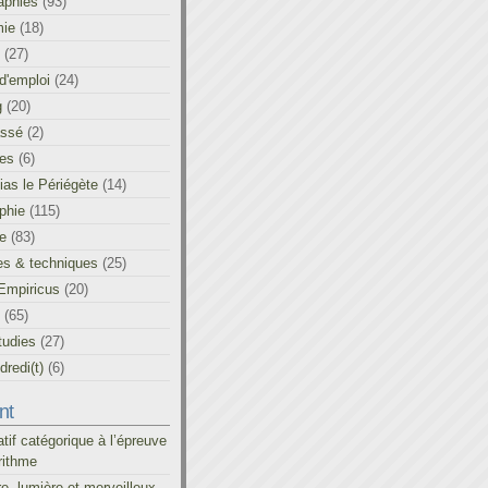
aphies
(93)
ie
(18)
(27)
d'emploi
(24)
g
(20)
assé
(2)
les
(6)
as le Périégète
(14)
phie
(115)
ue
(83)
es & techniques
(25)
Empiricus
(20)
(65)
tudies
(27)
redi(t)
(6)
nt
atif catégorique à l’épreuve
rithme
re, lumière et merveilleux