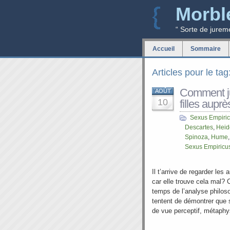
Morbl
“ Sorte de jurem
Accueil
Sommaire
Articles pour le ta
Comment jus
AOÛT
10
filles aupr
Sexus Empiri
Descartes
,
Heid
Spinoza
,
Hume
Sexus Empiricu
Il t’arrive de regarder les 
car elle trouve cela mal? C
temps de l’analyse philoso
tentent de démontrer que s
de vue perceptif, métaphy