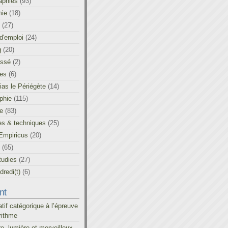
aphies
(93)
ie
(18)
(27)
d'emploi
(24)
g
(20)
assé
(2)
les
(6)
as le Périégète
(14)
phie
(115)
ue
(83)
es & techniques
(25)
Empiricus
(20)
(65)
tudies
(27)
redi(t)
(6)
nt
atif catégorique à l’épreuve
rithme
re, lumière et merveilleux