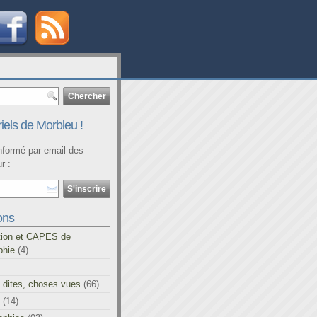
iels de Morbleu !
informé par email des
r :
ons
tion et CAPES de
phie
(4)
 dites, choses vues
(66)
(14)