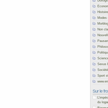
Doxogr
Econom
Histoire
Modes 
Morblo
Non cl
Nouvel
Pausani
Philoso
Politiq
Scienc
Sexus 
Société
Sport s
www.end
Sur le fro
L’impér
du loga
Bigarru