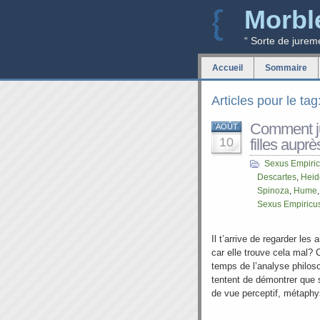
Morbl
“ Sorte de jurem
Accueil
Sommaire
Articles pour le ta
Comment jus
AOÛT
10
filles aupr
Sexus Empiri
Descartes
,
Heid
Spinoza
,
Hume
Sexus Empiricu
Il t’arrive de regarder les 
car elle trouve cela mal? C
temps de l’analyse philoso
tentent de démontrer que s
de vue perceptif, métaphy