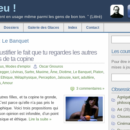
eu !
ent en usage même parmi les gens de bon ton. ” (Littré)
Dossiers
Galerie des Glaces
Index
Contact
g: Le Banquet
Les courr
tifier le fait que tu regardes les autres
ès de ta copine
Pour être 
cus
,
Modes d'emploi
Oscar Gnouros
mises à jou
egger
,
Lévinas
,
Sartre
,
Maxime
,
Âme
,
Diotime
,
Le Banquet
,
Platon
,
,
Ethique
,
Métaphysique
,
Perception
,
Jalousie
,
kant
,
adultère
,
s
,
Amour
Obsessi
3 commentaires »
Agréga
autres filles, et ta copine te gronde,
philoso
’est parce qu’elle n’a pas pris le
phique. Voici trois propositions qui
Art
(28)
on opinion est infondée, d’un point
Choses
sique et éthique.
Lire la suite »
Cinéma