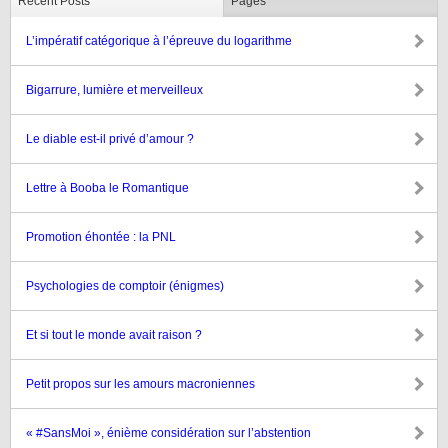
Recent Posts
Pages
L’impératif catégorique à l’épreuve du logarithme
Bigarrure, lumière et merveilleux
Le diable est-il privé d’amour ?
Lettre à Booba le Romantique
Promotion éhontée : la PNL
Psychologies de comptoir (énigmes)
Et si tout le monde avait raison ?
Petit propos sur les amours macroniennes
« #SansMoi », énième considération sur l’abstention