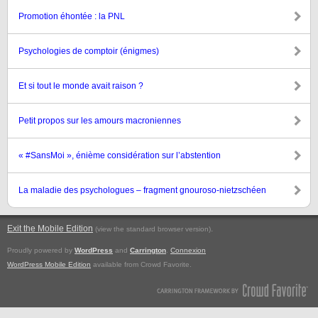
Promotion éhontée : la PNL
Psychologies de comptoir (énigmes)
Et si tout le monde avait raison ?
Petit propos sur les amours macroniennes
« #SansMoi », énième considération sur l’abstention
La maladie des psychologues – fragment gnouroso-nietzschéen
Exit the Mobile Edition
.
(view the standard browser version)
Proudly powered by
WordPress
and
Carrington
.
Connexion
WordPress Mobile Edition
available from Crowd Favorite.