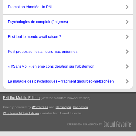
Promotion éhontée : la PNL
Psychologies de comptoir (énigmes)
Et si tout le monde avait raison ?
Petit propos sur les amours macroniennes
« #SansMoi », énième considération sur l’abstention
La maladie des psychologues – fragment gnouroso-nietzschéen
Exit the Mobile Edition
.
(view the standard browser version)
Proudly powered by
WordPress
and
Carrington
.
Connexion
WordPress Mobile Edition
available from Crowd Favorite.