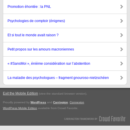
Promotion éhontée : la PNL
Psychologies de comptoir (énigmes)
Et si tout le monde avait raison ?
Petit propos sur les amours macroniennes
« #SansMoi », énième considération sur l’abstention
La maladie des psychologues – fragment gnouroso-nietzschéen
Exit the Mobile Edition
.
(view the standard browser version)
Proudly powered by
WordPress
and
Carrington
.
Connexion
WordPress Mobile Edition
available from Crowd Favorite.