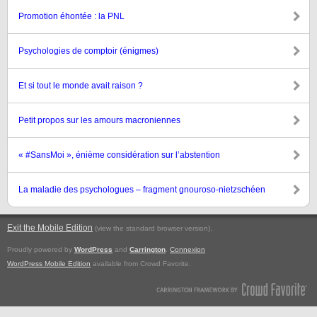
Promotion éhontée : la PNL
Psychologies de comptoir (énigmes)
Et si tout le monde avait raison ?
Petit propos sur les amours macroniennes
« #SansMoi », énième considération sur l’abstention
La maladie des psychologues – fragment gnouroso-nietzschéen
Exit the Mobile Edition
.
(view the standard browser version)
Proudly powered by
WordPress
and
Carrington
.
Connexion
WordPress Mobile Edition
available from Crowd Favorite.