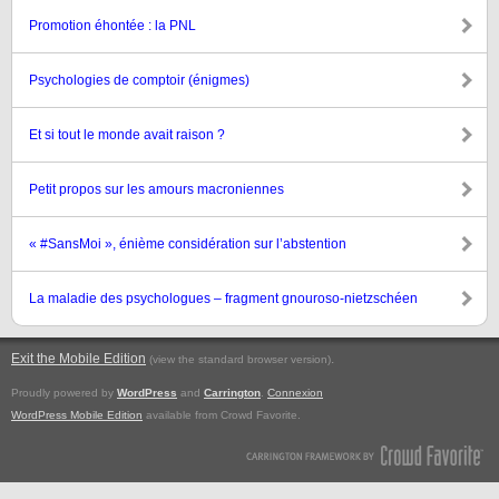
Promotion éhontée : la PNL
Psychologies de comptoir (énigmes)
Et si tout le monde avait raison ?
Petit propos sur les amours macroniennes
« #SansMoi », énième considération sur l’abstention
La maladie des psychologues – fragment gnouroso-nietzschéen
Exit the Mobile Edition
.
(view the standard browser version)
Proudly powered by
WordPress
and
Carrington
.
Connexion
WordPress Mobile Edition
available from Crowd Favorite.