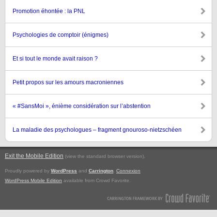
Promotion éhontée : la PNL
Psychologies de comptoir (énigmes)
Et si tout le monde avait raison ?
Petit propos sur les amours macroniennes
« #SansMoi », énième considération sur l’abstention
La maladie des psychologues – fragment gnouroso-nietzschéen
Exit the Mobile Edition
.
(view the standard browser version)
Proudly powered by
WordPress
and
Carrington
.
Connexion
WordPress Mobile Edition
available from Crowd Favorite.