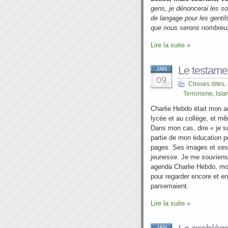
gens, je dénoncerai les so
de langage pour les genti
que nous serons nombreux
Lire la suite »
Le testame
JAN
09
Choses dites,
Terrorisme
,
Isl
Charlie Hebdo était mon 
lycée et au collège, et mê
Dans mon cas, dire « je su
partie de mon éducation pol
pages. Ses images et ses
jeunesse. Je me souvien
agenda Charlie Hebdo, mo
pour regarder encore et enc
parsemaient.
Lire la suite »
JAN