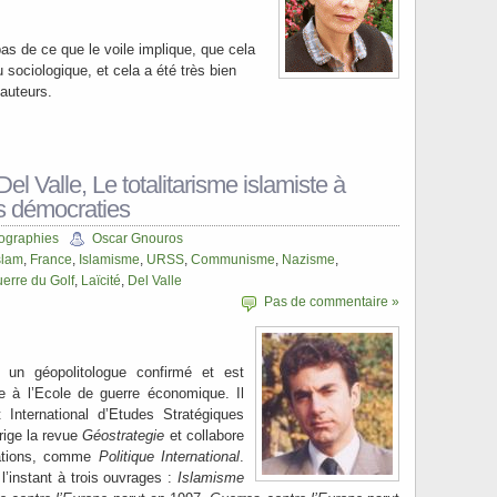
s de ce que le voile implique, que cela
u sociologique, et cela a été très bien
 auteurs.
el Valle, Le totalitarisme islamiste à
es démocraties
ographies
Oscar Gnouros
slam
,
France
,
Islamisme
,
URSS
,
Communisme
,
Nazisme
,
erre du Golf
,
Laïcité
,
Del Valle
Pas de commentaire »
 un géopolitologue confirmé et est
ue à l’Ecole de guerre économique. Il
t International d’Etudes Stratégiques
irige la revue
Géostrategie
et collabore
ations, comme
Politique International
.
l’instant à trois ouvrages :
Islamisme