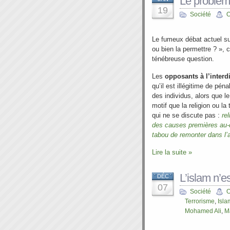
Le problèm
19
Société
O
Le fumeux débat actuel su
ou bien la permettre ? »,
ténébreuse question.
Les
opposants à l’interd
qu’il est illégitime de pén
des individus, alors que le
motif que la religion ou la
qui ne se discute pas :
re
des causes premières au-de
tabou de remonter dans l’ar
Lire la suite »
L’islam n’es
DÉC
07
Société
O
Terrorisme
,
Isla
Mohamed Ali
,
M