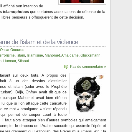
il affiché son intention de
es islamophobes
que certaines associations de défense de la
 libres penseurs s’offusquèrent de cette décision.
me de l’islam et de la violence
Oscar Gnouros
errorisme
,
Islam
,
Islamisme
,
Mahomet
,
Amalgame
,
Glucksmann
,
s
,
Humour
,
Sifaoui
Pas de commentaire »
airant sur deux faits. À propos des
chait à un des dessins d’assimiler
lence et islam (celui avec le Prophète
rban). Déjà, Onfray avait dit que ce
re puisque Mahomet avait bien été un
 lui que si l’on attaque cette caricature
e ce mot « amalgame » s’est répandu
 qui permet de couper court à toute
e, il faut alors attaquer bien d’autres symboles qui amalgament
xemple, le drapeau de l’Arabie saoudite qui assimile l’épée et
 que les drapeaux du Hezbollah, des Frères musulmans, etc ; la