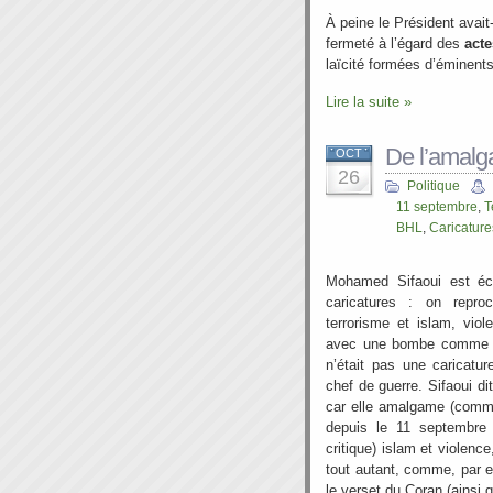
À peine le Président avait-
fermeté à l’égard des
act
laïcité formées d’éminents
Lire la suite »
De l’amalga
OCT
26
Politique
11 septembre
,
T
BHL
,
Caricature
Mohamed Sifaoui est écl
caricatures : on repro
terrorisme et islam, vio
avec une bombe comme tu
n’était pas une caricatu
chef de guerre. Sifaoui dit
car elle amalgame (comm
depuis le 11 septembre
critique) islam et violenc
tout autant, comme, par e
le verset du Coran (ainsi