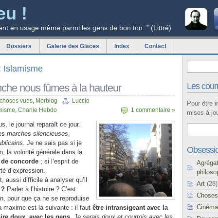
eu !
ent en usage même parmi les gens de bon ton. ” (Littré)
Dossiers
Galerie des Glaces
Index
Contact
g: Islamisme
Les courr
he nous fûmes à la hauteur
 choses vues
,
Morblog
Luccio
Pour être 
amisme
,
Charlie Hebdo
1 commentaire »
mises à jou
s, le journal reparaît ce jour.
ces
marches silencieuses
,
ublicains
. Je ne sais pas si je
Obsessi
an, la volonté générale dans la
t de concorde
; si l’esprit de
Agréga
erté d’expression.
philoso
aussi difficile à analyser qu’il
Art
(28)
 ?
Parler à l’histoire ? C’est
Choses
in, pour que ça ne se reproduise
Cinéma
a maxime est la suivante : il faut
être intransigeant avec la
oire doux, avec les gens
.
Je serais doux et courtois avec les