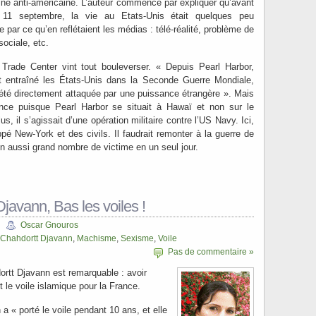
ine anti-américaine. L’auteur commence par expliquer qu’avant
 11 septembre, la vie au Etats-Unis était quelques peu
 par ce qu’en reflétaient les médias : télé-réalité, problème de
sociale, etc.
d Trade Center vint tout bouleverser. « Depuis Pearl Harbor,
ait entraîné les États-Unis dans la Seconde Guerre Mondiale,
 été directement attaquée par une puissance étrangère ». Mais
érence puisque Pearl Harbor se situait à Hawaï et non sur le
s, il s’agissait d’une opération militaire contre l’US Navy. Ici,
appé New-York et des civils. Il faudrait remonter à la guerre de
 aussi grand nombre de victime en un seul jour.
javann, Bas les voiles !
Oscar Gnouros
Chahdortt Djavann
,
Machisme
,
Sexisme
,
Voile
Pas de commentaire »
dortt Djavann est remarquable : avoir
t le voile islamique pour la France.
a « porté le voile pendant 10 ans, et elle