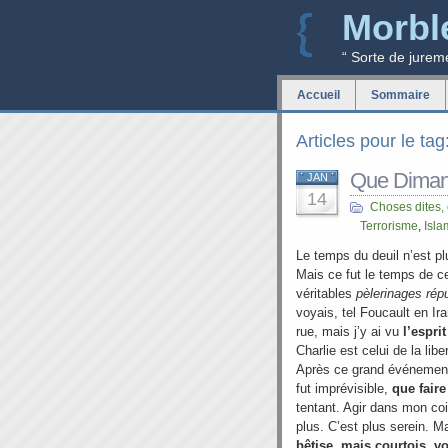
Morbl
“ Sorte de jurem
Accueil
Sommaire
Articles pour le ta
Que Dimanc
JAN
14
Choses dites,
Terrorisme
,
Isl
Le temps du deuil n’est plu
Mais ce fut le temps de 
véritables
pèlerinages rép
voyais, tel Foucault en Ir
rue, mais j’y ai vu
l’espri
Charlie est celui de la lib
Après ce grand événement, 
fut imprévisible,
que faire
tentant. Agir dans mon co
plus. C’est plus serein. M
bêtise, mais courtois, v