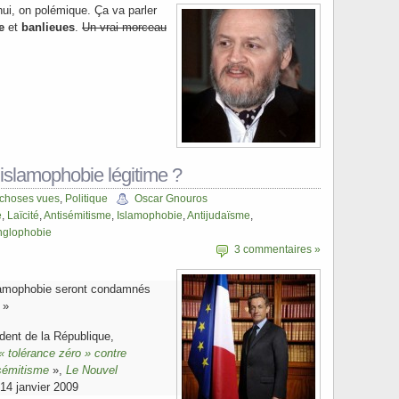
’hui, on polémique. Ça va parler
e
et
banlieues
.
Un vrai morceau
e islamophobie légitime ?
 choses vues
,
Politique
Oscar Gnouros
e
,
Laïcité
,
Antisémitisme
,
Islamophobie
,
Antijudaïsme
,
nglophobie
3 commentaires »
slamophobie seront condamnés
 »
dent de la République,
« tolérance zéro » contre
isémitisme
»,
Le Nouvel
 14 janvier 2009