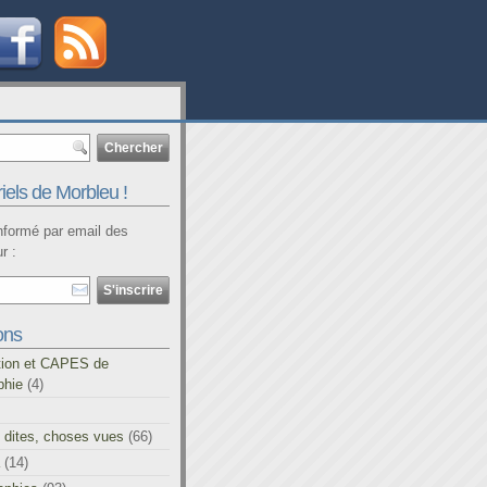
iels de Morbleu !
informé par email des
r :
ons
tion et CAPES de
phie
(4)
 dites, choses vues
(66)
(14)