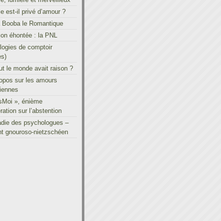
le est-il privé d’amour ?
à Booba le Romantique
on éhontée : la PNL
ogies de comptoir
es)
out le monde avait raison ?
ropos sur les amours
iennes
sMoi », énième
ration sur l’abstention
adie des psychologues –
t gnouroso-nietzschéen