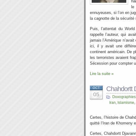
ha
le
ennuyeuses, si l’on en juge
la cagnotte de la sécurité 
Puis, l’attentat du Worl
rappelle l’auteur, qui av
jamais l’Amérique n’avait
ici, il y avait une diff
continent américain. De plu
les terroristes avaient fr
Sécession pour compter un
Lire la suite »
Chahdortt D
OCT
05
Doxographies
Iran
,
Islamisme
,
Certes, l’histoire de Chah
quitté l’Iran de Khomeny e
Certes, Chahdortt Djavann 