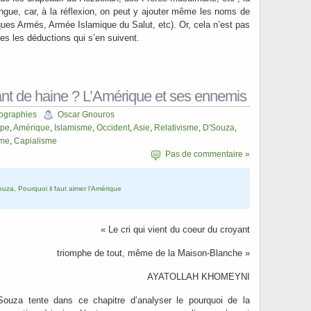
ongue, car, à la réflexion, on peut y ajouter même les noms de
ues Armés, Armée Islamique du Salut, etc). Or, cela n’est pas
es les déductions qui s’en suivent.
ant de haine ? L’Amérique et ses ennemis
ographies
Oscar Gnouros
ope
,
Amérique
,
Islamisme
,
Occident
,
Asie
,
Relativisme
,
D'Souza
,
sme
,
Capialisme
Pas de commentaire »
uza, Pourquoi il faut aimer l'Amérique
« Le cri qui vient du coeur du croyant
triomphe de tout, même de la Maison-Blanche »
AYATOLLAH KHOMEYNI
Souza tente dans ce chapitre d’analyser le pourquoi de la