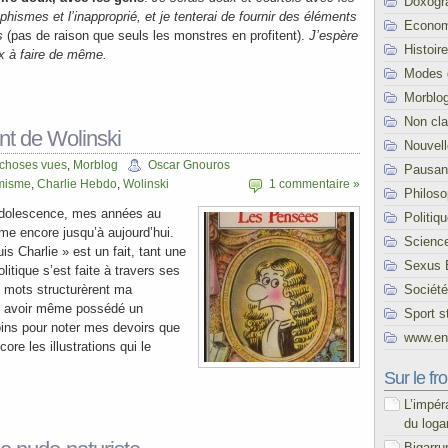
Doxogr
phismes et l’inapproprié, et je tenterai de fournir des éléments
Econom
ls
(pas de raison que seuls les monstres en profitent).
J’espère
Histoire
 à faire de même.
Modes 
Morblo
Non cl
nt de Wolinski
Nouvel
 choses vues
,
Morblog
Oscar Gnouros
Pausani
amisme
,
Charlie Hebdo
,
Wolinski
1 commentaire »
Philoso
adolescence, mes années au
Politiq
me encore jusqu’à aujourd’hui.
Scienc
is Charlie » est un fait, tant une
Sexus 
itique s’est faite à travers ses
Société
 mots structurèrent ma
s avoir même possédé un
Sport s
ins pour noter mes devoirs que
www.end
ore les illustrations qui le
Sur le fro
L’impér
du loga
Bigarru