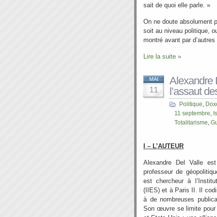
sait de quoi elle parle. »
On ne doute absolument pa
soit au niveau politique, o
montré avant par d’autres
Lire la suite »
Alexandre D
MAI
11
l’assaut d
Politique
,
Dox
11 septembre
,
I
Totalitarisme
,
Gu
I – L’AUTEUR
Alexandre Del Valle est
professeur de géopolitiq
est chercheur à l’Institu
(IIES) et à Paris II. Il cod
à de nombreuses public
Son œuvre se limite pour 