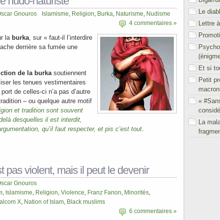
e nudo-naturiste
Le diab
scar Gnouros
Islamisme
,
Religion
,
Burka
,
Naturisme
,
Nudisme
Lettre 
4 commentaires »
Promoti
r la
burka
, sur « faut-il l’interdire
Psychol
 cache derrière sa fumée une
(énigm
Et si t
iction de la burka
soutiennent
Petit p
aliser les tenues vestimentaires
macron
 port de celles-ci n’a pas d’autre
« #San
 tradition – ou quelque autre motif
considé
ligion et tradition sont souvent
là desquelles il est interdit,
La mal
gumentation, qu’il faut respecter, et pis c’est tout
.
fragmen
t pas violent, mais il peut le devenir
scar Gnouros
m
,
Islamisme
,
Religion
,
Violence
,
Franz Fanon
,
Minorités
,
alcom X
,
Nation of Islam
,
Black muslims
6 commentaires »