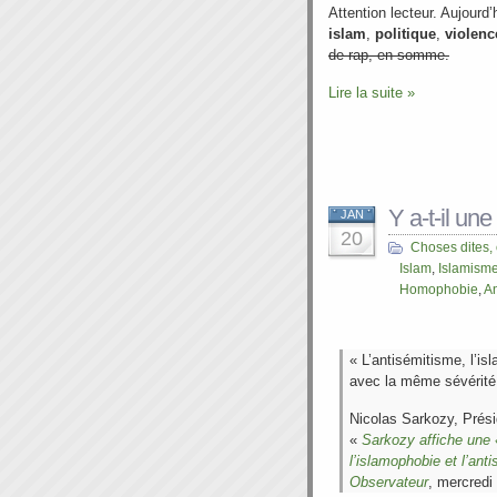
Attention lecteur. Aujourd
islam
,
politique
,
violenc
de rap, en somme.
Lire la suite »
Y a-t-il un
JAN
20
Choses dites,
Islam
,
Islamism
Homophobie
,
A
« L’antisémitisme, l’i
avec la même sévérité
Nicolas Sarkozy, Prési
«
Sarkozy affiche une 
l’islamophobie et l’ant
Observateur
, mercredi