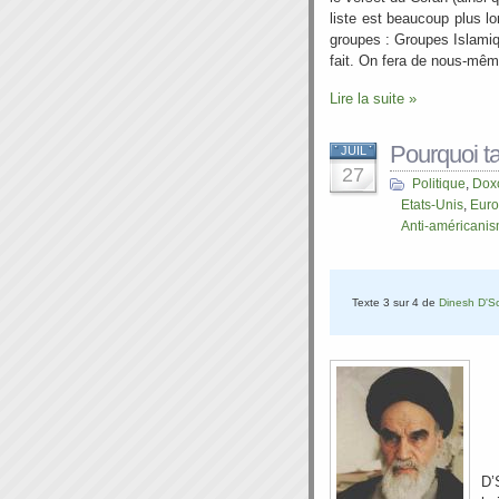
liste est beaucoup plus l
groupes : Groupes Islamiq
fait. On fera de nous-mêm
Lire la suite »
Pourquoi t
JUIL
27
Politique
,
Dox
Etats-Unis
,
Eur
Anti-américani
Texte 3 sur 4 de
Dinesh D'So
D’