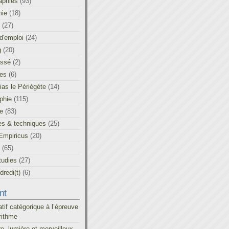
aphies
(93)
ie
(18)
(27)
d'emploi
(24)
g
(20)
assé
(2)
les
(6)
as le Périégète
(14)
phie
(115)
ue
(83)
es & techniques
(25)
Empiricus
(20)
(65)
tudies
(27)
redi(t)
(6)
nt
atif catégorique à l’épreuve
rithme
re, lumière et merveilleux