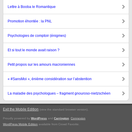
Lettre à Booba le Romantique
Promotion éhontée : la PNL
Psychologies de comptoir (énigmes)
Et si tout le monde avait raison ?
Petit propos sur les amours macroniennes
« #SansMoi », énième considération sur l’abstention
La maladie des psychologues – fragment gnouroso-nietzschéen
Exit the Mobile Edition
.
(view the standard browser version)
Proudly powered by
WordPress
and
Carrington
.
Connexion
WordPress Mobile Edition
available from Crowd Favorite.