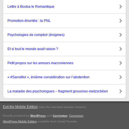
Lettre à Booba le Romantique
Promotion éhontée : la PNL
Psychologies de comptoir (énigmes)
Et si tout le monde avait raison ?
Petit propos sur les amours macroniennes
« #SansMoi », énième considération sur l’abstention
La maladie des psychologues – fragment gnouroso-nietzschéen
Exit the Mobile Edition
.
(view the standard browser version)
Proudly powered by
WordPress
and
Carrington
.
Connexion
WordPress Mobile Edition
available from Crowd Favorite.