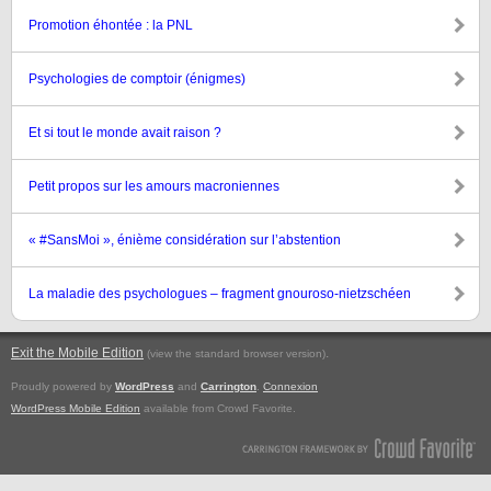
Promotion éhontée : la PNL
Psychologies de comptoir (énigmes)
Et si tout le monde avait raison ?
Petit propos sur les amours macroniennes
« #SansMoi », énième considération sur l’abstention
La maladie des psychologues – fragment gnouroso-nietzschéen
Exit the Mobile Edition
.
(view the standard browser version)
Proudly powered by
WordPress
and
Carrington
.
Connexion
WordPress Mobile Edition
available from Crowd Favorite.