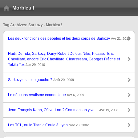
Morbleu !
Tag Archives: Sarkozy - Morbleu !
Les deux fonctions des peoples et les deux corps de Sarkozy
Avr 21, 2010
Haïti, Derrida, Sarkozy, Dany-Robert Dufour, Nike, Picasso, Eric
Chevillard, encore Eric Chevillard, Clearstream, Georges Frêche et
Tekila Tex
Jan 29, 2010
Sarkozy est-il de gauche ?
Août 20, 2009
Le néoconservatisme économique
Avr 6, 2009
Jean-François Kahn, Où va-t-on ? Comment on y va…
Avr 19, 2008
Les TCL, ou le Titanic Coule à Lyon
Nov 28, 2002