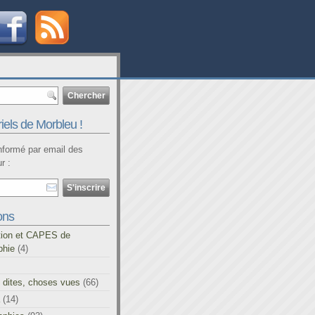
iels de Morbleu !
informé par email des
r :
ons
tion et CAPES de
phie
(4)
 dites, choses vues
(66)
(14)