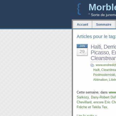
Morbl
“ Sorte de jurem
Accueil
Sommaire
Articles pour le ta
Haïti, Derr
JAN
29
Picasso, Er
Clearstrea
www.endredi(t
Haïti
,
Clearstre
Postmodernisté
Aliénation
,
Libé
Cette semaine, dans
www.
Sarkozy, Dany-Robert Dufo
Chevillard, encore Eric Ch
Frêche et Tekila Tex
.
Lire la suite »