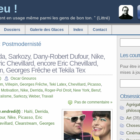
eu !
ent en usage même parmi les gens de bon ton. ” (Littré)
Dossiers
Galerie des Glaces
Index
Contact
g: Postmodernisté
Les courr
ida, Sarkozy, Dany-Robert Dufour, Nike,
ic Chevillard, encore Eric Chevillard,
Pour être 
m, Georges Frêche et Tekila Tex
mises à jou
)
Oscar Gnouros
am
,
Villepin
,
Georges Frêche
,
Teki Latex
,
Chevillard
,
Picasso
,
,
Motivation
,
Nike
,
Derrida
,
Roger-Pol Droit
,
New York
,
Beruf
,
Obsessi
ralisme
,
Sarkozy
,
Weber
,
Travail
Pas de commentaire »
Agréga
philoso
endredi(t)
:
Haïti, Derrida,
ur, Nike, Picasso, Eric
Art
(28)
evillard, Clearstream, Georges
Choses
Cinéma