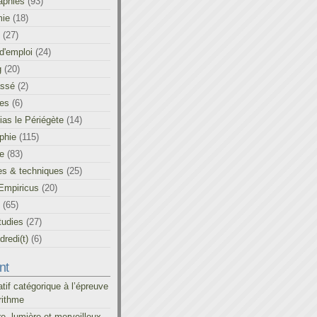
aphies
(93)
ie
(18)
(27)
d'emploi
(24)
g
(20)
assé
(2)
les
(6)
as le Périégète
(14)
phie
(115)
ue
(83)
es & techniques
(25)
Empiricus
(20)
(65)
tudies
(27)
redi(t)
(6)
nt
atif catégorique à l’épreuve
rithme
re, lumière et merveilleux