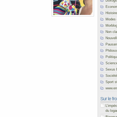
Doxogr
Econom
Histoire
Modes 
Morblo
Non cl
Nouvel
Pausani
Philoso
Politiq
Scienc
Sexus 
Société
Sport s
www.end
Sur le fro
L’impér
du loga
Bigarru