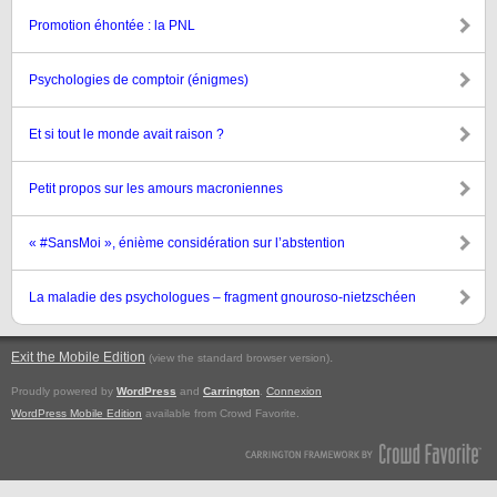
Promotion éhontée : la PNL
Psychologies de comptoir (énigmes)
Et si tout le monde avait raison ?
Petit propos sur les amours macroniennes
« #SansMoi », énième considération sur l’abstention
La maladie des psychologues – fragment gnouroso-nietzschéen
Exit the Mobile Edition
.
(view the standard browser version)
Proudly powered by
WordPress
and
Carrington
.
Connexion
WordPress Mobile Edition
available from Crowd Favorite.