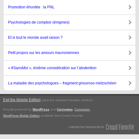
Promotion éhontée : la PNL
Psychologies de comptoir (énigmes)
Et si tout le monde avait raison ?
Petit propos sur les amours macroniennes
« #SansMoi », énième considération sur l’abstention
La maladie des psychologues – fragment gnouroso-nietzschéen
Exit the Mobile Edition
.
(view the standard browser version)
Proudly powered by
WordPress
and
Carrington
.
Connexion
WordPress Mobile Edition
available from Crowd Favorite.