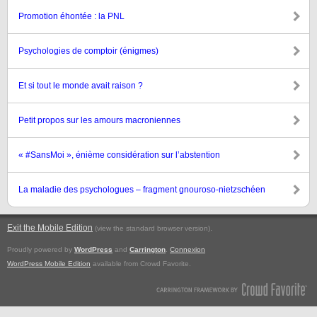
Promotion éhontée : la PNL
Psychologies de comptoir (énigmes)
Et si tout le monde avait raison ?
Petit propos sur les amours macroniennes
« #SansMoi », énième considération sur l’abstention
La maladie des psychologues – fragment gnouroso-nietzschéen
Exit the Mobile Edition
.
(view the standard browser version)
Proudly powered by
WordPress
and
Carrington
.
Connexion
WordPress Mobile Edition
available from Crowd Favorite.