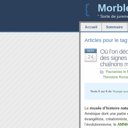
Morbl
“ Sorte de jurem
Accueil
Sommaire
Articles pour le tag
Où l’on déc
NOV
24
des signes 
chaînons m
Pausanias le 
Theodore Roose
Texte 6 sur 8 de
Voyage aux
Le
musée d’histoire natu
Amérique dont une partie 
évangéliste, créationniste,
l’évolutionnisme, le
AMN