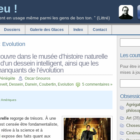
eu !
ent en usage même parmi les gens de bon ton. ” (Littré)
Dossiers
Galerie des Glaces
Index
Contact
: Evolution
Les courr
ouvre dans le musée d’histoire naturelle
d’un dessein intelligent, ainsi que les
Pour être 
anquants de l’évolution
mises à jou
Périégète
Oscar Gnouros
velt
,
Dessein
,
Darwin
,
Coubertin
,
Evolution
5 commentaires »
Obsessi
 Amériques
Agréga
philoso
Art
(28)
relle
regorge de trésors. À une
est censée être fondamentaliste,
Choses
 rétive à la science et à
Cinéma
H
expose des faits quant aux