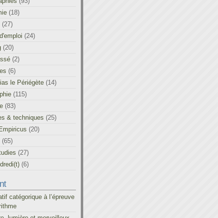
aphies
(93)
ie
(18)
(27)
d'emploi
(24)
g
(20)
assé
(2)
les
(6)
as le Périégète
(14)
phie
(115)
ue
(83)
es & techniques
(25)
Empiricus
(20)
(65)
tudies
(27)
redi(t)
(6)
nt
atif catégorique à l’épreuve
rithme
re, lumière et merveilleux