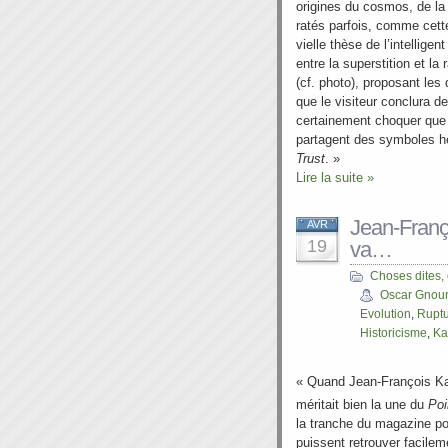
origines du cosmos, de la
ratés parfois, comme cett
vielle thèse de l’intellig
entre la superstition et l
(cf. photo), proposant le
que le visiteur conclura de
certainement choquer que 
partagent des symboles hér
Trust
. »
Lire la suite »
Jean-Franç
AVR
19
va…
Choses dites,
Oscar Gnou
Evolution
,
Rupt
Historicisme
,
Ka
« Quand Jean-François Ka
méritait bien la une du
Poi
la tranche du magazine po
puissent retrouver facilem