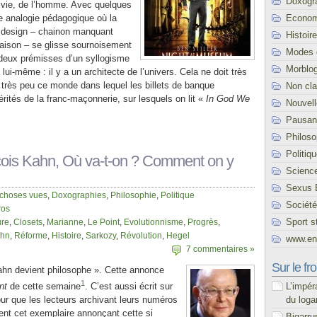
Doxogr
 vie, de l’homme. Avec quelques
Econom
e analogie pédagogique où la
ent design – chainon manquant
Histoire
a raison – se glisse sournoisement
Modes 
s deux prémisses d’un syllogisme
Morblo
 lui-même : il y a un architecte de l’univers. Cela ne doit très
très peu ce monde dans lequel les billets de banque
Non cl
ités de la franc-maçonnerie, sur lesquels on lit «
In God We
Nouvel
Pausani
Philoso
Politiq
ois Kahn, Où va-t-on ? Comment on y
Scienc
Sexus 
 choses vues
,
Doxographies
,
Philosophie
,
Politique
Société
ros
Sport s
ure
,
Closets
,
Marianne
,
Le Point
,
Evolutionnisme
,
Progrès
,
hn
,
Réforme
,
Histoire
,
Sarkozy
,
Révolution
,
Hegel
www.end
7 commentaires »
Sur le fro
hn devient philosophe ». Cette annonce
1
L’impér
nt
de cette semaine
. C’est aussi écrit sur
du loga
ur que les lecteurs archivant leurs numéros
ent cet exemplaire annonçant cette si
Bigarru