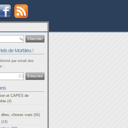
iels de Morbleu !
informé par email des
r :
ons
tion et CAPES de
phie
(4)
 dites, choses vues
(66)
(14)