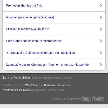
Promotion éhontée : la PNL
Psychologies de comptoir (énigmes)
Et si tout le monde avait raison ?
Petit propos sur les amours macroniennes
« #SansMoi », énième considération sur l’abstention
La maladie des psychologues – fragment gnouroso-nietzschéen
Exit the Mobile Edition
.
(view the standard browser version)
Proudly powered by
WordPress
and
Carrington
.
Connexion
WordPress Mobile Edition
available from Crowd Favorite.