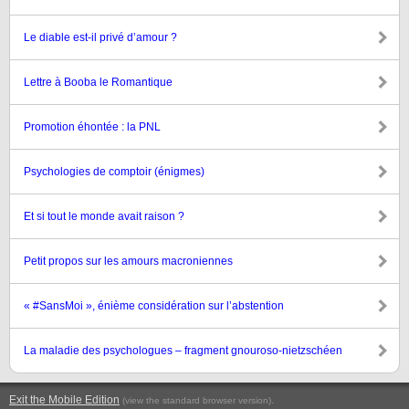
Le diable est-il privé d’amour ?
Lettre à Booba le Romantique
Promotion éhontée : la PNL
Psychologies de comptoir (énigmes)
Et si tout le monde avait raison ?
Petit propos sur les amours macroniennes
« #SansMoi », énième considération sur l’abstention
La maladie des psychologues – fragment gnouroso-nietzschéen
Exit the Mobile Edition
.
(view the standard browser version)