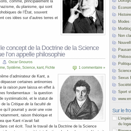
Doxogr
isons, comme, principalement la
 nazisme, du planisme, qui sont
Econom
 phobiques de l’État, souvent
Histoire
ent ces idées sur d’autres terres et
Modes 
Morblo
Non cl
Nouvel
 le concept de la Doctrine de la Science
Pausani
e l’on appelle philosophie
Philoso
Oscar Gnouros
Politiq
sme
,
Système
,
Science
,
kant
,
Fichte
1 commentaire »
Scienc
i-même d’admirateur de Kant, a
Sexus 
e dépasser certaines antinomies
Société
de la raison pure
laissa en effet à
Sport s
lèmes fondamentaux : la question
e systématicité, et le statut de
www.end
e de la
Critique de la faculté de
 qu’il pourrait y avoir une voie
Sur le fro
 notamment, raison théorique et
L’impér
gea que Kant n’avait fait
du loga
 dans cet écrit. Tout le travail de la Doctrine de la Science
Bigarru