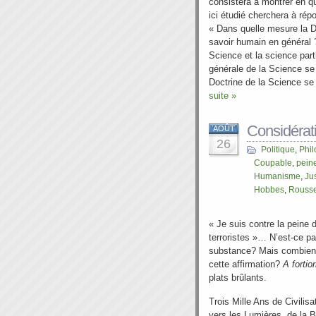
consistera à montrer en quo
ici étudié cherchera à ré
« Dans quelle mesure la Do
savoir humain en général ?
Science et la science part
générale de la Science se 
Doctrine de la Science se 
suite »
Considérati
AOÛT
26
Politique
,
Phil
Coupable
,
pein
Humanisme
,
Ju
Hobbes
,
Rouss
« Je suis contre la peine 
terroristes »… N’est-ce pa
substance? Mais combien d
cette affirmation?
A fortior
plats brûlants.
Trois Mille Ans de Civilisa
vers les Lumières, de la B