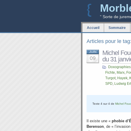
Morbl
“ Sorte de jurem
Accueil
Sommaire
Articles pour le tag
Michel Fouc
JUIN
09
du 31 janvi
Doxographies
Fichte
,
Marx
,
Fo
Turgot
,
Hayek
,
SPD
,
Ludwig Er
Texte 4 sur 4 de
Michel Fouc
Il existe une «
phobie d’É
Berenson
, de « l’invasion