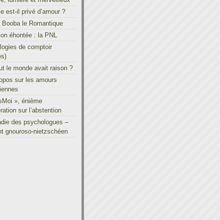
le est-il privé d’amour ?
à Booba le Romantique
on éhontée : la PNL
ogies de comptoir
es)
out le monde avait raison ?
ropos sur les amours
iennes
sMoi », énième
ration sur l’abstention
adie des psychologues –
t gnouroso-nietzschéen