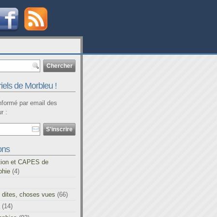
iels de Morbleu !
informé par email des
r :
ons
tion et CAPES de
phie
(4)
 dites, choses vues
(66)
(14)