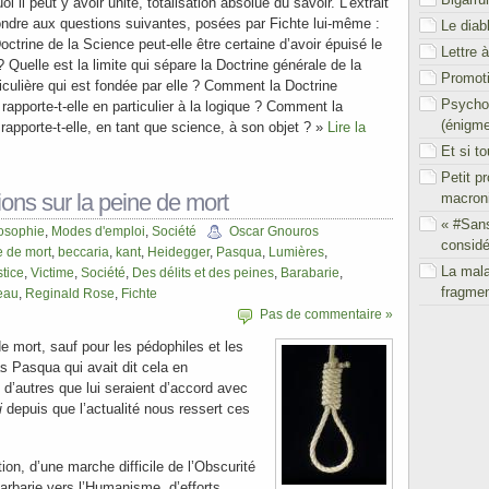
i il peut y avoir unité, totalisation absolue du savoir. L’extrait
pondre aux questions suivantes, posées par Fichte lui-même :
Le diab
ctrine de la Science peut-elle être certaine d’avoir épuisé le
Lettre 
 Quelle est la limite qui sépare la Doctrine générale de la
Promoti
iculière qui est fondée par elle ? Comment la Doctrine
Psychol
rapporte-t-elle en particulier à la logique ? Comment la
(énigm
rapporte-t-elle, en tant que science, à son objet ? »
Lire la
Et si t
Petit p
ons sur la peine de mort
macron
« #San
osophie
,
Modes d'emploi
,
Société
Oscar Gnouros
considé
e de mort
,
beccaria
,
kant
,
Heidegger
,
Pasqua
,
Lumières
,
La mal
stice
,
Victime
,
Société
,
Des délits et des peines
,
Barabarie
,
fragmen
eau
,
Reginald Rose
,
Fichte
Pas de commentaire »
de mort, sauf pour les pédophiles et les
s Pasqua qui avait dit cela en
’autres que lui seraient d’accord avec
i
depuis que l’actualité nous ressert ces
tion, d’une marche difficile de l’Obscurité
arbarie vers l’Humanisme, d’efforts