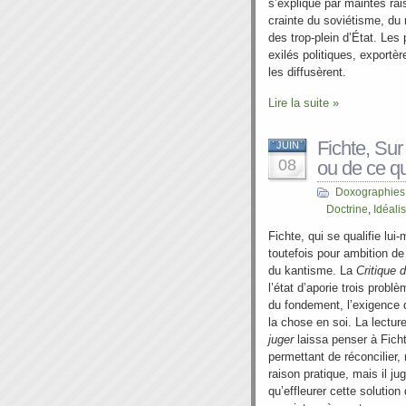
s’explique par maintes ra
crainte du soviétisme, du
des trop-plein d’État. Les
exilés politiques, exportèr
les diffusèrent.
Lire la suite »
Fichte, Sur
JUIN
08
ou de ce qu
Doxographies
Doctrine
,
Idéali
Fichte, qui se qualifie lu
toutefois pour ambition d
du kantisme. La
Critique 
l’état d’aporie trois prob
du fondement, l’exigence d
la chose en soi. La lectur
juger
laissa penser à Fichte
permettant de réconcilier,
raison pratique, mais il ju
qu’effleurer cette solution