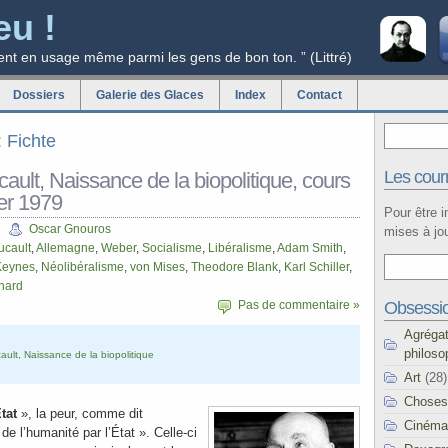
eu !
ent en usage même parmi les gens de bon ton. ” (Littré)
Dossiers
Galerie des Glaces
Index
Contact
: Fichte
Les courr
ault, Naissance de la biopolitique, cours
er 1979
Pour être 
Oscar Gnouros
mises à jou
ucault
,
Allemagne
,
Weber
,
Socialisme
,
Libéralisme
,
Adam Smith
,
Keynes
,
Néolibéralisme
,
von Mises
,
Theodore Blank
,
Karl Schiller
,
hard
Obsessi
Pas de commentaire »
Agréga
philoso
ault, Naissance de la biopolitique
Art
(28)
Choses
tat
», la peur, comme dit
Cinéma
 de l’humanité par l’État ». Celle-ci