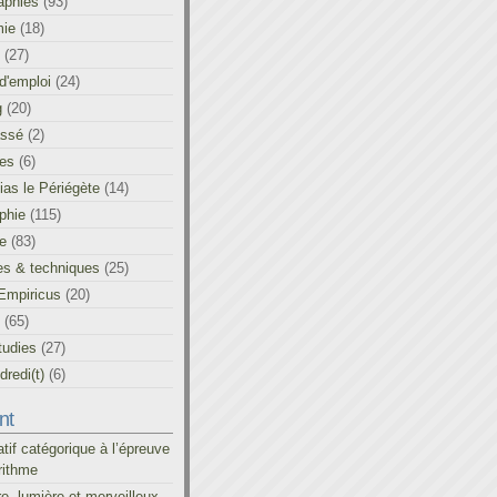
aphies
(93)
ie
(18)
(27)
d'emploi
(24)
g
(20)
assé
(2)
les
(6)
as le Périégète
(14)
phie
(115)
ue
(83)
es & techniques
(25)
Empiricus
(20)
(65)
tudies
(27)
redi(t)
(6)
nt
atif catégorique à l’épreuve
rithme
re, lumière et merveilleux