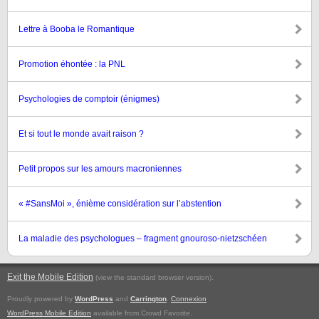
Lettre à Booba le Romantique
Promotion éhontée : la PNL
Psychologies de comptoir (énigmes)
Et si tout le monde avait raison ?
Petit propos sur les amours macroniennes
« #SansMoi », énième considération sur l’abstention
La maladie des psychologues – fragment gnouroso-nietzschéen
Exit the Mobile Edition
.
(view the standard browser version)
Proudly powered by
WordPress
and
Carrington
.
Connexion
WordPress Mobile Edition
available from Crowd Favorite.