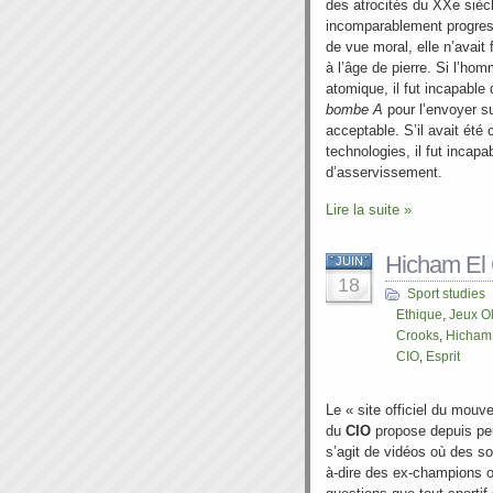
des atrocités du XXe siècl
incomparablement progress
de vue moral, elle n’avait 
à l’âge de pierre. Si l’hom
atomique, il fut incapable
bombe A
pour l’envoyer su
acceptable. S’il avait été
technologies, il fut incap
d’asservissement.
Lire la suite »
Hicham El G
JUIN
18
Sport studies
Ethique
,
Jeux O
Crooks
,
Hicham 
CIO
,
Esprit
Le « site officiel du mouv
du
CIO
propose depuis pe
s’agit de vidéos où des so
à-dire des ex-champions o