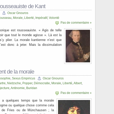
rousseauiste de Kant
Oscar Gnouros
ousseau
,
Morale
,
Liberté
,
Impératif
,
Volonté
Pas de commentaire »
gorique est rousseauiste. « Agis de telle
oir que tout le monde agisse ». Là est la
 s’y plier. La morale kantienne n’est que
est donc à jeter. Mais la dissimulation
nt de la morale
osophie
,
Sexus Empiricus
Oscar Gnouros
rtre
,
Nietzsche
,
Popper
,
Démocratie
,
Morale
,
Liberté
,
Albert
,
jecture
,
Antinomie
,
Buridan
Pas de commentaire »
y a quelques temps que la morale
 dogme ou quelque chose comme cela
s de Fries ou de Münchausen ; la