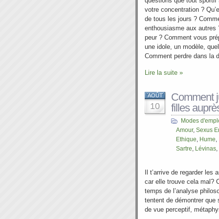
questions que tout sport
votre concentration ? Qu’e
de tous les jours ? Comm
enthousiasme aux autres
peur ? Comment vous prép
une idole, un modèle, que
Comment perdre dans la d
Lire la suite »
Comment jus
AOÛT
10
filles aupr
Modes d'empl
Amour
,
Sexus E
Ethique
,
Hume
,
Sartre
,
Lévinas
,
Il t’arrive de regarder les 
car elle trouve cela mal? C
temps de l’analyse philoso
tentent de démontrer que s
de vue perceptif, métaphy