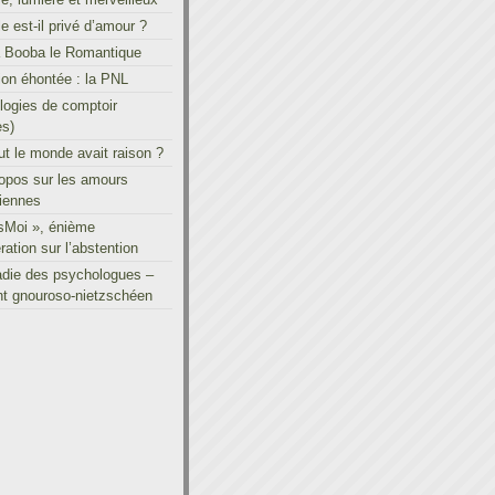
le est-il privé d’amour ?
à Booba le Romantique
on éhontée : la PNL
ogies de comptoir
es)
out le monde avait raison ?
ropos sur les amours
iennes
sMoi », énième
ration sur l’abstention
adie des psychologues –
t gnouroso-nietzschéen