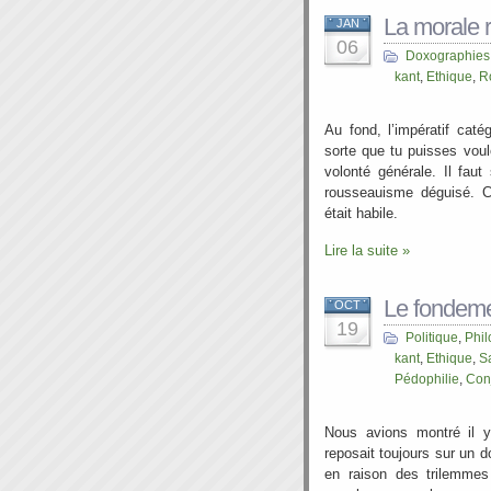
La morale 
JAN
06
Doxographies
kant
,
Ethique
,
R
Au fond, l’impératif caté
sorte que tu puisses voul
volonté générale. Il faut
rousseauisme déguisé. C’
était habile.
Lire la suite »
Le fondeme
OCT
19
Politique
,
Phil
kant
,
Ethique
,
Sa
Pédophilie
,
Con
Nous avions montré il 
reposait toujours sur un
en raison des trilemme