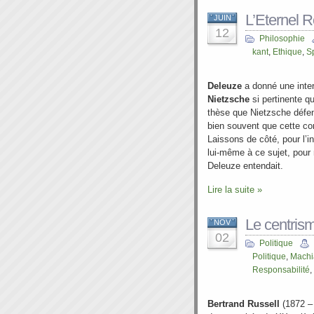
L’Eternel R
JUIN
12
Philosophie
kant
,
Ethique
,
S
Deleuze
a donné une inter
Nietzsche
si pertinente q
thèse que Nietzsche défen
bien souvent que cette co
Laissons de côté, pour l’i
lui-même à ce sujet, pour
Deleuze entendait.
Lire la suite »
Le centrism
NOV
02
Politique
Politique
,
Machi
Responsabilité
,
Bertrand Russell
(1872 –