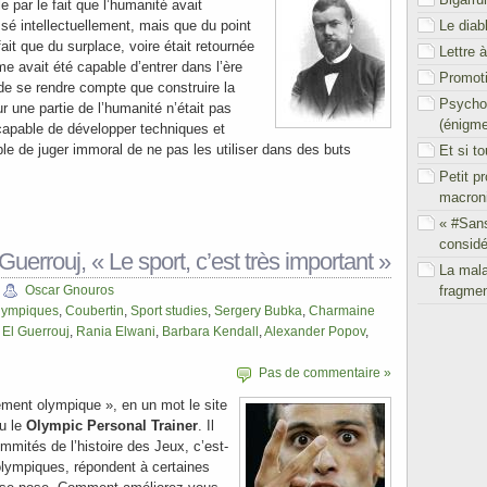
e par le fait que l’humanité avait
Le diab
é intellectuellement, mais que du point
fait que du surplace, voire était retournée
Lettre 
me avait été capable d’entrer dans l’ère
Promoti
 de se rendre compte que construire la
Psychol
r une partie de l’humanité n’était pas
(énigm
 capable de développer techniques et
able de juger immoral de ne pas les utiliser dans des buts
Et si t
Petit p
macron
« #San
considé
uerrouj, « Le sport, c’est très important »
La mal
fragmen
Oscar Gnouros
lympiques
,
Coubertin
,
Sport studies
,
Sergery Bubka
,
Charmaine
El Guerrouj
,
Rania Elwani
,
Barbara Kendall
,
Alexander Popov
,
Pas de commentaire »
ement olympique », en un mot le site
u le
Olympic Personal Trainer
. Il
mmités de l’histoire des Jeux, c’est-
lympiques, répondent à certaines