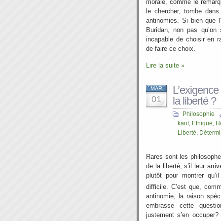
morale, comme le remarque
le chercher, tombe dans 
antinomies. Si bien que l
Buridan, non pas qu’on s
incapable de choisir en r
de faire ce choix.
Lire la suite »
L’exigence 
MAR
01
la liberté ?
Philosophie
kant
,
Ethique
,
H
Liberté
,
Déterm
Rares sont les philosophe
de la liberté; s’il leur ar
plutôt pour montrer qu’il
difficile. C’est que, co
antinomie, la raison spéc
embrasse cette questio
justement s’en occuper?