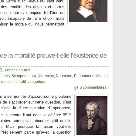
 Sartre avec l’élève qui était venu
des conflits des devoirs et autres
’on se retrouve toujours tel l’âne de
oit incapable de faire choix, mais
aison la morale qui nous permettrait
de la moralité prouve-t-elle l’existence de
Oscar Gnouros
obbes
,
Schopenhauer
,
Nietzsche
,
Noumène
,
Phénomène
,
Morale
,
inisme
,
Impératif catégorique
5 commentaires »
s à se montrer d’accord sur le problème
rive de s’accorder sur cette question, c’est
 s’agit là d’une question d’importance,
ème
mme le montre Kant dans la célèbre 3
ulative semble s’embourber sitôt qu’elle
n. Mais pourquoi la raison veut-elle
 Précisément parce qu’avec la question