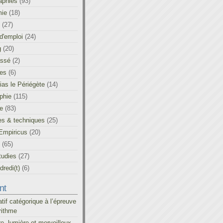
aphies
(93)
ie
(18)
(27)
d'emploi
(24)
g
(20)
assé
(2)
les
(6)
as le Périégète
(14)
phie
(115)
ue
(83)
es & techniques
(25)
Empiricus
(20)
(65)
tudies
(27)
redi(t)
(6)
nt
atif catégorique à l’épreuve
rithme
re, lumière et merveilleux