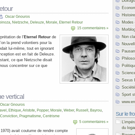
Doxogr
etour
Econom
Histoire
Oscar Gnouros
Modes 
pinoza
,
Nietzsche
,
Deleuze
,
Morale
,
Eternel Retour
15 commentaires »
Morblo
Non cl
prétation de l’
Eternel Retour
de
u’on la prend volontiers pour la
Nouvel
dait lui-même, tout en ignorant
Pausani
nception est en fait de Deleuze.
Philoso
nstant, ce que Nietzsche disait
Politiq
 nous concentrer sur ce que
Scienc
Sexus 
Société
Sport s
e vertical
www.end
Oscar Gnouros
avel
,
Ethique
,
Aristote
,
Popper
,
Morale
,
Weber
,
Russell
,
Bayrou
,
Sur le fro
Conviction
,
Pragmatisme
,
Centrisme
L’impér
5 commentaires »
du loga
 1970) avait coutume de rendre compte
Bigarru