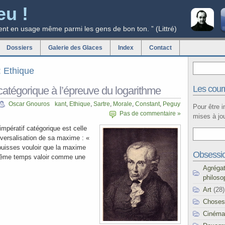
eu !
ent en usage même parmi les gens de bon ton. ” (Littré)
Dossiers
Galerie des Glaces
Index
Contact
: Ethique
Les courr
 catégorique à l’épreuve du logarithme
Oscar Gnouros
kant
,
Ethique
,
Sartre
,
Morale
,
Constant
,
Peguy
Pour être 
Pas de commentaire »
mises à jou
impératif catégorique est celle
iversalisation de sa maxime : «
 puisses vouloir que la maxime
Obsessi
même temps valoir comme une
Agréga
philoso
Art
(28)
Choses
Cinéma