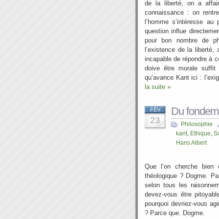
de la liberté, on a aff
connaissance : on rentre
l’homme s’intéresse au p
question influe directeme
pour bon nombre de phi
l’existence de la liberté,
incapable de répondre à ce
doive être morale suffit
qu’avance Kant ici : l’exi
la suite »
Du fondeme
FÉV
23
Philosophie
kant
,
Ethique
,
S
Hans Albert
Que l’on cherche bien
théologique ? Dogme. Pa
selon tous les raisonnem
devez-vous être pitoyab
pourquoi devriez-vous agi
? Parce que. Dogme.