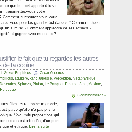
if se pose. Comment améliorez-vous
st-ce que le sport apporte à la vie
ent transmettez-vous votre
 ? Comment surmontez-vous votre
arez-vous pour les grandes échéances ? Comment choisir
lqu’un à imiter ? Comment apprendre de ses échecs ?
ignité et gagner avec modestie ?
tifier le fait que tu regardes les autres
ès de ta copine
oi
,
Sexus Empiricus
Oscar Gnouros
mpiricus
,
adultère
,
kant
,
Jalousie
,
Perception
,
Métaphysique
,
Descartes
,
Spinoza
,
Platon
,
Le Banquet
,
Diotime
,
Âme
,
Maxime
,
Heidegger
3 commentaires »
autres filles, et ta copine te gronde,
’est parce qu’elle n’a pas pris le
phique. Voici trois propositions qui
on opinion est infondée, d’un point
sique et éthique.
Lire la suite »