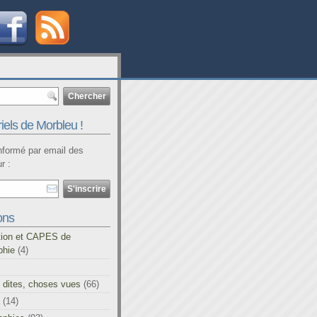
iels de Morbleu !
informé par email des
r :
ons
tion et CAPES de
phie
(4)
 dites, choses vues
(66)
(14)