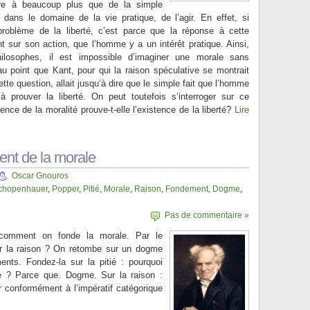
aire à beaucoup plus que de la simple
 dans le domaine de la vie pratique, de l’agir. En effet, si
roblème de la liberté, c’est parce que la réponse à cette
nt sur son action, que l’homme y a un intérêt pratique. Ainsi,
losophes, il est impossible d’imaginer une morale sans
 au point que Kant, pour qui la raison spéculative se montrait
tte question, allait jusqu’à dire que le simple fait que l’homme
 à prouver la liberté. On peut toutefois s’interroger sur ce
gence de la moralité prouve-t-elle l’existence de la liberté?
Lire
nt de la morale
Oscar Gnouros
chopenhauer
,
Popper
,
Pitié
,
Morale
,
Raison
,
Fondement
,
Dogme
,
Pas de commentaire »
 comment on fonde la morale. Par le
r la raison ? On retombe sur un dogme
ents. Fondez-la sur la pitié : pourquoi
le ? Parce que. Dogme. Sur la raison :
r conformément à l’impératif catégorique