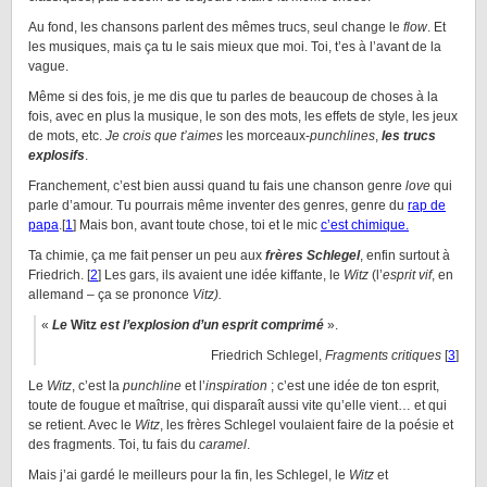
Au fond, les chansons parlent des mêmes trucs, seul change le
flow
. Et
les musiques, mais ça tu le sais mieux que moi. Toi, t’es à l’avant de la
vague.
Même si des fois, je me dis que tu parles de beaucoup de choses à la
fois, avec en plus la musique, le son des mots, les effets de style, les jeux
de mots, etc.
Je crois que t’aimes
les morceaux-
punchlines
,
les trucs
explosifs
.
Franchement, c’est bien aussi quand tu fais une chanson genre
love
qui
parle d’amour. Tu pourrais même inventer des genres, genre du
rap de
papa
.[
1
] Mais bon, avant toute chose, toi et le mic
c’est chimique.
Ta chimie, ça me fait penser un peu aux
frères Schlegel
, enfin surtout à
Friedrich. [
2
] Les gars, ils avaient une idée kiffante, le
Witz
(l’
esprit vif
, en
allemand – ça se prononce
Vitz).
«
Le
Witz
est l’explosion d’un esprit comprimé
».
Friedrich Schlegel,
Fragments critiques
[
3
]
Le
Witz
, c’est la
punchline
et l’
inspiration
; c’est une idée de ton esprit,
toute de fougue et maîtrise, qui disparaît aussi vite qu’elle vient… et qui
se retient. Avec le
Witz
, les frères Schlegel voulaient faire de la poésie et
des fragments. Toi, tu fais du
caramel
.
Mais j’ai gardé le meilleurs pour la fin, les Schlegel, le
Witz
et