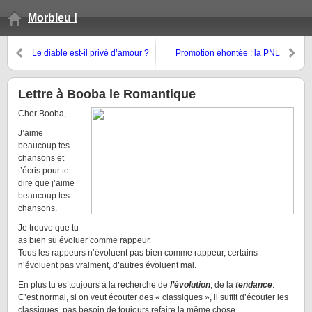
Morbleu !
Le diable est-il privé d’amour ?
Promotion éhontée : la PNL
Lettre à Booba le Romantique
Cher Booba,
J’aime
beaucoup tes
chansons et
t’écris pour te
dire que j’aime
beaucoup tes
chansons.
Je trouve que tu
as bien su évoluer comme rappeur.
Tous les rappeurs n’évoluent pas bien comme rappeur, certains
n’évoluent pas vraiment, d’autres évoluent mal.
En plus tu es toujours à la recherche de
l’évolution
, de la
tendance
.
C’est normal, si on veut écouter des « classiques », il suffit d’écouter les
classiques, pas besoin de toujours refaire la même chose.