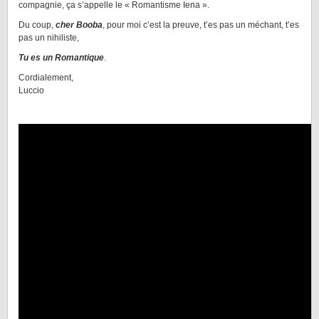
compagnie, ça s’appelle le « Romantisme Iena ».
Du coup,
cher Booba
, pour moi c’est la preuve, t’es pas un méchant, t’es
pas un nihiliste,
Tu es un Romantique
.
Cordialement,
Luccio