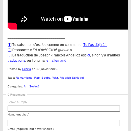
____________________________
[
1
] Tu sais quoi, c’est fou comme on communie.
Tu l’as déjà fait
.
[
2
] Prononcer «
Fri-d’rich’
C
h’lé-gueule
».
[
3
] La traduction de Joseph-François Angelloz est
ici
, sinon y’a d’autres
traductions
, ou l’original
en allemand
.
Posted by
Luccio
on 17 janvier 2019.
Tags:
Romantisme
,
Rap
,
Booba
,
Witz
,
Friedrich Schlegel
Categories:
Art
,
Société
0 Responses
Leave a Reply
Name (required)
Email (required, but never shared)