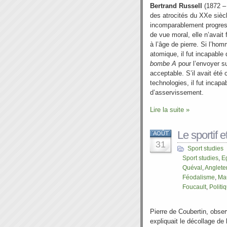
Bertrand Russell
(1872 –
des atrocités du XXe siècl
incomparablement progress
de vue moral, elle n’avait 
à l’âge de pierre. Si l’hom
atomique, il fut incapable
bombe A
pour l’envoyer su
acceptable. S’il avait été
technologies, il fut incap
d’asservissement.
Lire la suite »
Le sportif et
AOÛT
31
Sport studies
Sport studies
,
E
Quéval
,
Anglete
Féodalisme
,
Ma
Foucault
,
Politi
Pierre de Coubertin, obser
expliquait le décollage de 