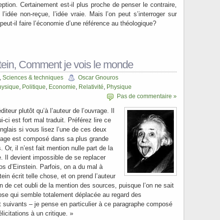
ption. Certainement est-il plus proche de penser le contraire,
t l’idée non-reçue, l’idée vraie. Mais l’on peut s’interroger sur
 peut-il faire l’économie d’une référence au théologique?
stein, Comment je vois le monde
,
Sciences & techniques
Oscar Gnouros
hysique
,
Politique
,
Economie
,
Relativité
,
Physique
Pas de commentaire »
diteur plutôt qu’à l’auteur de l’ouvrage. Il
-ci est fort mal traduit. Préférez lire ce
nglais si vous lisez l’une de ces deux
vrage est composé dans sa plus grande
. Or, il n’est fait mention nulle part de la
 Il devient impossible de se replacer
s d’Einstein. Parfois, on a du mal à
in écrit telle chose, et on prend l’auteur
 de cet oubli de la mention des sources, puisque l’on ne sait
chose qui semble totalement déplacée au regard des
 suivants – je pense en particulier à ce paragraphe composé
licitations à un critique. »