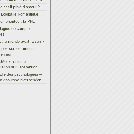
le est-il privé d’amour ?
à Booba le Romantique
on éhontée : la PNL
ogies de comptoir
es)
out le monde avait raison ?
ropos sur les amours
iennes
sMoi », énième
ration sur l’abstention
adie des psychologues –
t gnouroso-nietzschéen