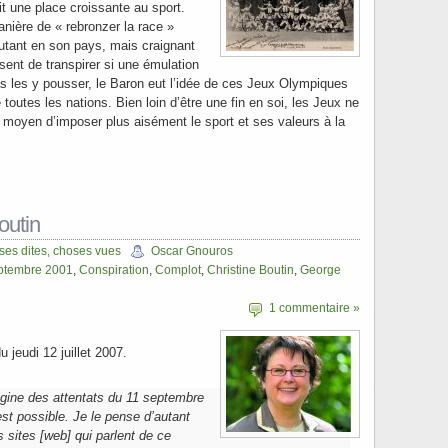
t une place croissante au sport.
nière de « rebronzer la race »
 autant en son pays, mais craignant
sent de transpirer si une émulation
as les y pousser, le Baron eut l’idée de ces Jeux Olympiques
toutes les nations. Bien loin d’être une fin en soi, les Jeux ne
e moyen d’imposer plus aisément le sport et ses valeurs à la
outin
es dites, choses vues
Oscar Gnouros
ptembre 2001
,
Conspiration
,
Complot
,
Christine Boutin
,
George
1 commentaire »
 jeudi 12 juillet 2007.
rigine des attentats du 11 septembre
st possible. Je le pense d’autant
s sites [web] qui parlent de ce