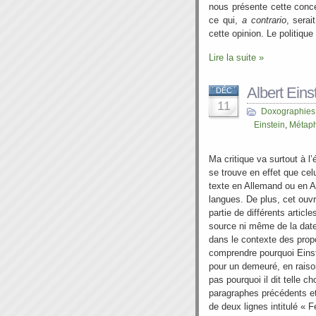
nous présente cette conce
ce qui,
a contrario
, serai
cette opinion. Le politique
Lire la suite »
Albert Ein
DÉC
11
Doxographies
Einstein
,
Métap
Ma critique va surtout à l’é
se trouve en effet que celui
texte en Allemand ou en A
langues. De plus, cet ou
partie de différents articles
source ni même de la date.
dans le contexte des propo
comprendre pourquoi Einste
pour un demeuré, en raison
pas pourquoi il dit telle 
paragraphes précédents et
de deux lignes intitulé « Fé