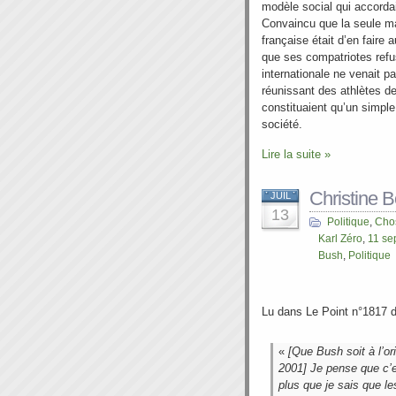
modèle social qui accordai
Convaincu que la seule ma
française était d’en faire
que ses compatriotes refu
internationale ne venait p
réunissant des athlètes de 
constituaient qu’un simpl
société.
Lire la suite »
Christine B
JUIL
13
Politique
,
Chos
Karl Zéro
,
11 se
Bush
,
Politique
Lu dans Le Point n°1817 du
«
[Que Bush soit à l’o
2001] Je pense que c’e
plus que je sais que le