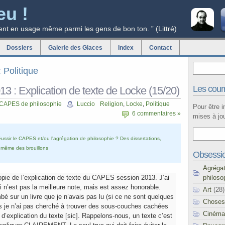
eu !
ent en usage même parmi les gens de bon ton. ” (Littré)
Dossiers
Galerie des Glaces
Index
Contact
: Politique
Les courr
 : Explication de texte de Locke (15/20)
 CAPES de philosophie
Luccio
Religion
,
Locke
,
Politique
Pour être 
6 commentaires »
mises à jou
ssir le CAPES et/ou l'agrégation de philosophie ? Des dissertations,
t même des brouillons
Obsessi
Agréga
philoso
ie de l’explication de texte du CAPES session 2013. J’ai
i n’est pas la meilleure note, mais est assez honorable.
Art
(28)
bé sur un livre que je n’avais pas lu (si ce ne sont quelques
Choses
is je n’ai pas cherché à trouver des sous-couches cachées
Cinéma
c d’explication du texte [sic]. Rappelons-nous, un texte c’est