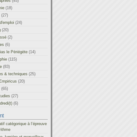
aphies
(93)
ie
(18)
(27)
d'emploi
(24)
g
(20)
assé
(2)
les
(6)
as le Périégète
(14)
phie
(115)
ue
(83)
es & techniques
(25)
Empiricus
(20)
(65)
tudies
(27)
redi(t)
(6)
nt
atif catégorique à l’épreuve
rithme
re, lumière et merveilleux