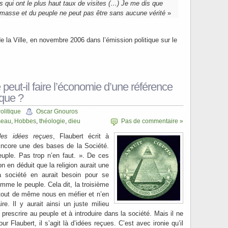
s qui ont le plus haut taux de visites (…) Je me dis que
 masse et du peuple ne peut pas être sans aucune vérité
»
de la Ville, en novembre 2006 dans l’émission politique sur le
e peut-il faire l’économie d’une référence
ique ?
olitique
Oscar Gnouros
seau
,
Hobbes
,
théologie
,
dieu
Pas de commentaire »
 des idées reçues
, Flaubert écrit à
« Encore une des bases de la Société.
euple. Pas trop n’en faut. ». De ces
 en déduit que la religion aurait une
 La société en aurait besoin pour se
mme le peuple. Cela dit, la troisième
t tout de même nous en méfier et n’en
re. Il y aurait ainsi un juste milieu
 prescrire au peuple et à introduire dans la société. Mais il ne
ur Flaubert, il s’agit là d’idées reçues. C’est avec ironie qu’il