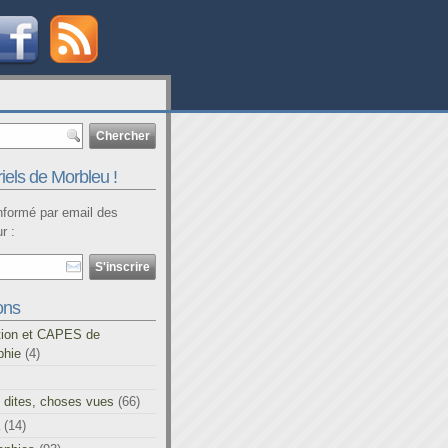
iels de Morbleu !
informé par email des
r :
ons
tion et CAPES de
phie
(4)
 dites, choses vues
(66)
(14)