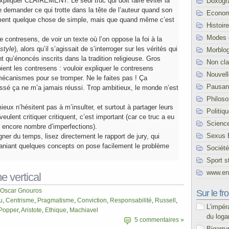
’expliquer CLAIREMENT
. Le seul truc qui doit faire éviter la
Doxogr
e demander ce qui trotte dans la tête de l’auteur quand son
Econom
ement quelque chose de simple, mais que quand même c’est
Histoire
Modes 
 le contresens, de voir un texte où l’on oppose la foi à la
style
), alors qu’il s’agissait de s’interroger sur les vérités qui
Morblo
nt qu’énoncés inscrits dans la tradition religieuse. Gros
Non cl
ient les contresens : vouloir expliquer le contresens
Nouvel
 mécanismes pour se tromper. Ne le faites pas ! Ça
Pausani
passé ça ne m’a jamais réussi. Trop ambitieux, le monde n’est
Philoso
ieux n’hésitent pas à m’insulter, et surtout à partager leurs
Politiq
eulent critiquer critiquent, c’est important (car ce truc a eu
Scienc
e encore nombre d’imperfections).
Sexus 
ner du temps, lisez directement le rapport de jury, qui
iant quelques concepts on pose facilement le problème
Société
Sport s
www.end
e vertical
Oscar Gnouros
Sur le fro
u
,
Centrisme
,
Pragmatisme
,
Conviction
,
Responsabilité
,
Russell
,
L’impér
Popper
,
Aristote
,
Ethique
,
Machiavel
du loga
5 commentaires »
Bigarru