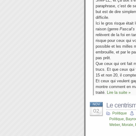
SIMPLE, et ça doit s
paraphrase, c’est de s
but est de dire simpl
difficile.
Ici le gros risque était
raison (genre
Pascal’s 
relèvent de la foi en ta
risque pour ceux qui vo
possible et les milles
embrouille, et par le 
pas prêt.
Que ceux qui ont fait m
trucs. Et que ceux qui v
15 et non 20, il compt
Et ceux qui veulent gag
montre comment en man
traité.
Lire la suite »
Le centrism
NOV
02
Politique
Politique
,
Bayro
Weber
,
Morale
,