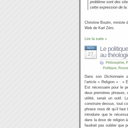
problème sont des site
cette expression de la
Christine Boutin, ministe 
Web de Karl Zéro.
Lire la suite »
Le politiqu
NOV
27
au théolog
Philosophie
,
P
Politique
,
Rous
Dans son
Dictionnaire
l’article « Religion » : 
Est nécessaire pour le p
deux premières phrases, on
utilité, serait un outil.
construire dessus, tout co
phrase nous dit qu’il fau
introduire que le nécessai
dans la dose de religion à
faudrait pas oublier que po