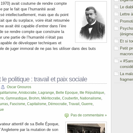
 1970) avait coutume de rendre compte
Le diab
e par le fait que l’humanité avait
Lettre 
é intellectuellement, mais que du point
fait que du surplace, voire était retournée
Promoti
me avait été capable d’entrer dans l’ère
Psychol
 de se rendre compte que construire la
(énigm
r une partie de l’humanité n’était pas
Et si t
 capable de développer techniques et
Petit p
able de juger immoral de ne pas les utiliser dans des buts
macron
« #San
considé
La mal
 le politique : travail et paix sociale
fragmen
Oscar Gnouros
galitarisme
,
Aristocratie
,
Lagrange
,
Belle Epoque
,
IIIe République
,
rre
,
Gymnastique
,
Brohm
,
Méritocratie
,
Coubertin
,
Nationalisme
,
urras
,
Fascisme
,
Capitalisme
,
Démocratie
,
Travail
,
Guerre
,
que
Pas de commentaire »
vateur attentif de sa Belle Époque,
l’Angleterre par la mutation de son