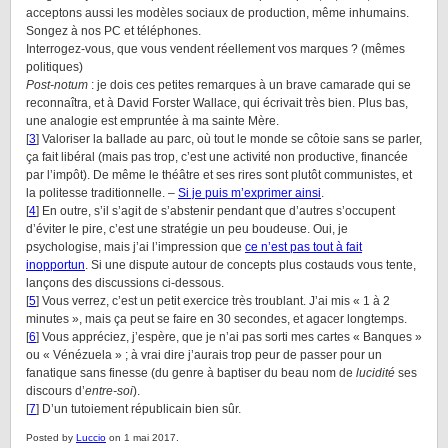
acceptons aussi les modèles sociaux de production, même inhumains.
Songez à nos PC et téléphones.
Interrogez-vous, que vous vendent réellement vos marques ? (mêmes
politiques)
Post-notum
: je dois ces petites remarques à un brave camarade qui se
reconnaîtra, et à David Forster Wallace, qui écrivait très bien. Plus bas,
une analogie est empruntée à ma sainte Mère.
[
3
] Valoriser la ballade au parc, où tout le monde se côtoie sans se parler,
ça fait libéral (mais pas trop, c’est une activité non productive, financée
par l’impôt). De même le théâtre et ses rires sont plutôt communistes, et
la politesse traditionnelle. –
Si je puis m’exprimer ainsi
.
[
4
] En outre, s’il s’agit de s’abstenir pendant que d’autres s’occupent
d’éviter le pire, c’est une stratégie un peu boudeuse. Oui, je
psychologise, mais j’ai l’impression que
ce n’est pas tout à fait
inopportun
. Si une dispute autour de concepts plus costauds vous tente,
lançons des discussions ci-dessous.
[
5
] Vous verrez, c’est un petit exercice très troublant. J’ai mis « 1 à 2
minutes », mais ça peut se faire en 30 secondes, et agacer longtemps.
[
6
] Vous appréciez, j’espère, que je n’ai pas sorti mes cartes « Banques »
ou « Vénézuela » ; à vrai dire j’aurais trop peur de passer pour un
fanatique sans finesse (du genre à baptiser du beau nom de
lucidité
ses
discours d’
entre-soi
).
[
7
] D’un tutoiement républicain bien sûr.
Posted by
Luccio
on 1 mai 2017.