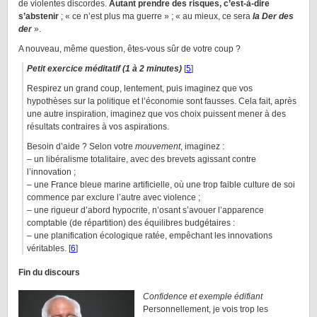
de violentes discordes.
Autant prendre des risques, c’est-à-dire
s’abstenir
; « ce n’est plus ma guerre » ; « au mieux, ce sera
la Der des
der
».
A nouveau, même question, êtes-vous sûr de votre coup ?
Petit exercice méditatif (1 à 2 minutes)
[
5
]
Respirez un grand coup, lentement, puis imaginez que vos
hypothèses sur la politique et l’économie sont fausses. Cela fait, après
une autre inspiration, imaginez que vos choix puissent mener à des
résultats contraires à vos aspirations.
Besoin d’aide ? Selon votre
mouvement
, imaginez :
– un libéralisme totalitaire, avec des brevets agissant contre
l’innovation ;
– une France bleue marine artificielle, où une trop faible culture de soi
commence par exclure l’autre avec violence ;
– une rigueur d’abord hypocrite, n’osant s’avouer l’apparence
comptable (de répartition) des équilibres budgétaires :
– une planification écologique ratée, empêchant les innovations
véritables. [
6
]
Fin du discours
Confidence et exemple édifiant
Personnellement, je vois trop les