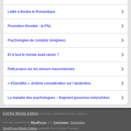
Lettre à Booba le Romantique
Promotion éhontée : la PNL
Psychologies de comptoir (énigmes)
Et si tout le monde avait raison ?
Petit propos sur les amours macroniennes
« #SansMoi », énième considération sur l’abstention
La maladie des psychologues – fragment gnouroso-nietzschéen
Exit the Mobile Edition
.
(view the standard browser version)
Proudly powered by
WordPress
and
Carrington
.
Connexion
WordPress Mobile Edition
available from Crowd Favorite.