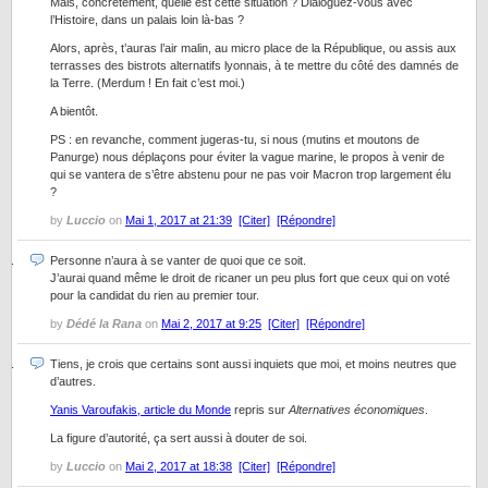
Mais, concrètement, quelle est cette situation ? Dialoguez-vous avec
l’Histoire, dans un palais loin là-bas ?
Alors, après, t’auras l’air malin, au micro place de la République, ou assis aux
terrasses des bistrots alternatifs lyonnais, à te mettre du côté des damnés de
la Terre. (Merdum ! En fait c’est moi.)
A bientôt.
PS : en revanche, comment jugeras-tu, si nous (mutins et moutons de
Panurge) nous déplaçons pour éviter la vague marine, le propos à venir de
qui se vantera de s’être abstenu pour ne pas voir Macron trop largement élu
?
by
Luccio
on
Mai 1, 2017 at 21:39
[Citer]
[Répondre]
Personne n’aura à se vanter de quoi que ce soit.
J’aurai quand même le droit de ricaner un peu plus fort que ceux qui on voté
pour la candidat du rien au premier tour.
by
Dédé la Rana
on
Mai 2, 2017 at 9:25
[Citer]
[Répondre]
Tiens, je crois que certains sont aussi inquiets que moi, et moins neutres que
d’autres.
Yanis Varoufakis, article du Monde
repris sur
Alternatives économiques
.
La figure d’autorité, ça sert aussi à douter de soi.
by
Luccio
on
Mai 2, 2017 at 18:38
[Citer]
[Répondre]