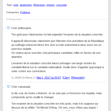
Tags:
vote
,
abstention
,
#Sansmoi
,
opinion
,
concorde
Categories:
Politique
5 Responses
Cher philosophe,
Ton goût pour l’abstraction t’a fait enjamber l’examen de la situation concrète.
Il apparaît désormais clairement que l’élection d’un président de la République
au suffrage universel direct lors d’un scrutin uninominal à deux tours est un
exercice stupide.
On notera qu’un seul des cinq principaux candidats milite en faveur de son
abandon.
L’examen de la situation concrète laisse présager une large victoire du
candidat libéral sur le candidat nationaliste. Inutile donc d’appeler quiconque à
voter contre ses convictions.
by
Dédé la Rana
on
Mai 1, 2017 at 20:07
[Citer]
[Répondre]
Cher camarade,
tu dis vrai, du moins cohérent. Je ne sais pas si l’exercice est stupide, mais
comprends qu’on veuille le changer.
Ton examen de la situation concrète est très juste, mais il te suppose au-
dessus de la mêlée. Tel Michel Onfray. Oh non, vous n’êtes pas dupes !