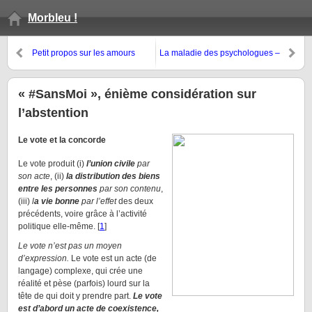
Morbleu !
Petit propos sur les amours
La maladie des psychologues –
macroniennes
fragment gnouroso-nietzschéen
« #SansMoi », énième considération sur
l’abstention
Le vote et la concorde
Le vote produit (i)
l’union civile
par
son acte
, (ii)
la distribution des biens
entre les personnes
par son contenu
,
(iii)
l
a vie bonne
par l’effet
des deux
précédents, voire grâce à l’activité
politique elle-même. [
1
]
Le vote n’est pas un moyen
d’expression.
Le vote est un acte (de
langage) complexe, qui crée une
réalité et pèse (parfois) lourd sur la
tête de qui doit y prendre part.
Le vote
est d’abord un acte de coexistence,