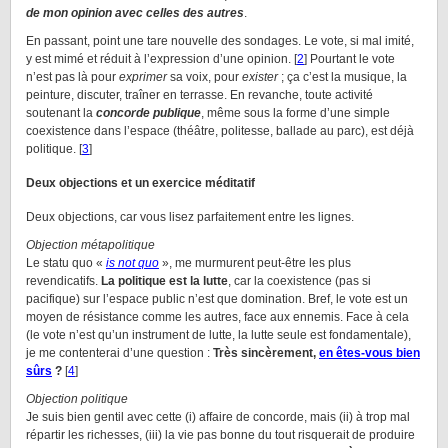
de mon opinion avec celles des autres
.
En passant, point une tare nouvelle des sondages. Le vote, si mal imité,
y est mimé et réduit à l’expression d’une opinion. [
2
] Pourtant le vote
n’est pas là pour
exprimer
sa voix, pour
exister
; ça c’est la musique, la
peinture, discuter, traîner en terrasse. En revanche, toute activité
soutenant la
concorde publique
, même sous la forme d’une simple
coexistence dans l’espace (théâtre, politesse, ballade au parc), est déjà
politique. [
3
]
Deux objections et un exercice méditatif
Deux objections, car vous lisez parfaitement entre les lignes.
Objection métapolitique
Le statu quo «
is not quo
», me murmurent peut-être les plus
revendicatifs.
La politique est la lutte
, car la coexistence (pas si
pacifique) sur l’espace public n’est que domination. Bref, le vote est un
moyen de résistance comme les autres, face aux ennemis. Face à cela
(le vote n’est qu’un instrument de lutte, la lutte seule est fondamentale),
je me contenterai d’une question :
Très sincèrement,
en êtes-vous bien
sûrs
?
[
4
]
Objection politique
Je suis bien gentil avec cette (i) affaire de concorde, mais (ii) à trop mal
répartir les richesses, (iii) la vie pas bonne du tout risquerait de produire