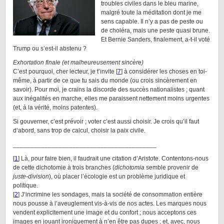
troubles civiles dans le bleu marine,
malgré toute la méditation dont je me
sens capable. Il n’y a pas de peste ou
de choléra, mais une peste quasi brune.
Et Bernie Sanders, finalement, a-t-il voté
Trump ou s’est-il abstenu ?
Exhortation finale
(et malheureusement sincère)
C’est pourquoi, cher lecteur, je t’invite [
7
] à considérer les choses en toi-
même, à partir de ce que tu sais du monde (ou crois sincèrement en
savoir). Pour moi, je crains la discorde des succès nationalistes ; quant
aux inégalités en marche, elles me paraissent nettement moins urgentes
(et, à la vérité, moins patentes).
Si gouverner, c’est prévoir ; voter c’est aussi choisir. Je crois qu’il faut
d’abord, sans trop de calcul, choisir la paix civile.
_________________________________________
[
1
] Là, pour faire bien, il faudrait une citation d’Aristote. Contentons-nous
de cette dichotomie à trois branches (
dichotomia
semble provenir de
juste-division
), où placer l’écologie est un problème juridique et
politique.
[
2
] J’incrimine les sondages, mais la société de consommation entière
nous pousse à l’aveuglement vis-à-vis de nos actes. Les marques nous
vendent explicitement une image et du confort ; nous acceptons ces
images en jouant ironiquement à n’en être pas dupes ; et, avec, nous