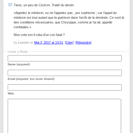
Tiens, un peu de Cicéron.
Traité du destin
.
«Appelez le médecin, ou ne l’appelez pas ; pur sophisme ; car l’appel du
médecin est tout autant que la guérison dans l’arrêt de la destinée. Ce sont là
des conditions nécessaires, que Chrysippe, comme je l’ai dit, appelle
confatales.»
Mon vote est-il celui d’un con fatal ?
by
Luccio
on
Mai 3, 2017 at 13:51
[Citer]
[Répondre]
Leave a Reply
Name (required)
Email (required, but never shared)
Web