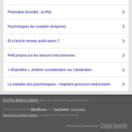
Promotion éhontée : la PNL
Psychologies de comptoir (énigmes)
Et si tout le monde avait raison ?
Petit propos sur les amours macroniennes
« #SansMoi », énième considération sur l’abstention
La maladie des psychologues – fragment gnouroso-nietzschéen
Exit the Mobile Edition
.
(view the standard browser version)
Proudly powered by
WordPress
and
Carrington
.
Connexion
WordPress Mobile Edition
available from Crowd Favorite.