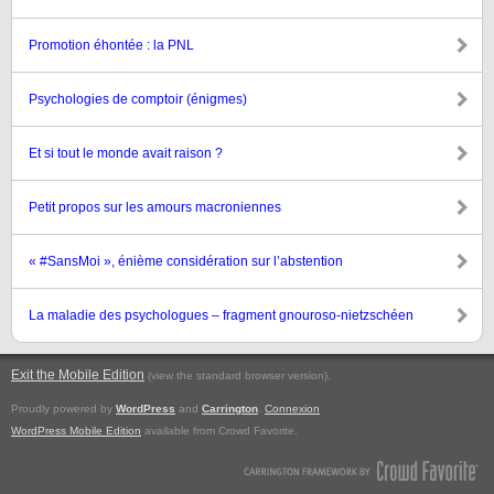
Promotion éhontée : la PNL
Psychologies de comptoir (énigmes)
Et si tout le monde avait raison ?
Petit propos sur les amours macroniennes
« #SansMoi », énième considération sur l’abstention
La maladie des psychologues – fragment gnouroso-nietzschéen
Exit the Mobile Edition
.
(view the standard browser version)
Proudly powered by
WordPress
and
Carrington
.
Connexion
WordPress Mobile Edition
available from Crowd Favorite.