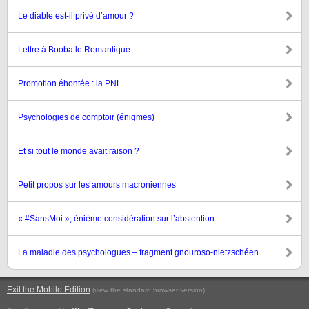
Le diable est-il privé d’amour ?
Lettre à Booba le Romantique
Promotion éhontée : la PNL
Psychologies de comptoir (énigmes)
Et si tout le monde avait raison ?
Petit propos sur les amours macroniennes
« #SansMoi », énième considération sur l’abstention
La maladie des psychologues – fragment gnouroso-nietzschéen
Exit the Mobile Edition
.
(view the standard browser version)