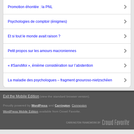
Promotion éhontée : la PNL
Psychologies de comptoir (énigmes)
Et si tout le monde avait raison ?
Petit propos sur les amours macroniennes
« #SansMoi », énième considération sur l’abstention
La maladie des psychologues – fragment gnouroso-nietzschéen
Exit the Mobile Edition
.
(view the standard browser version)
Proudly powered by
WordPress
and
Carrington
.
Connexion
WordPress Mobile Edition
available from Crowd Favorite.