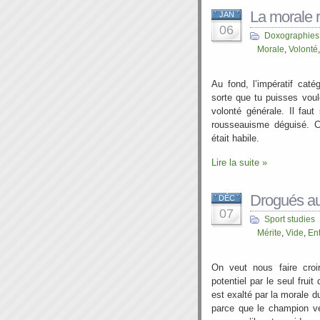
La morale 
JAN
06
Doxographies
Morale
,
Volonté
Au fond, l’impératif caté
sorte que tu puisses voul
volonté générale. Il faut
rousseauisme déguisé. C’
était habile.
Lire la suite »
Drogués au
DÉC
07
Sport studies
Mérite
,
Vide
,
En
On veut nous faire croi
potentiel par le seul frui
est exalté par la morale
parce que le champion veu