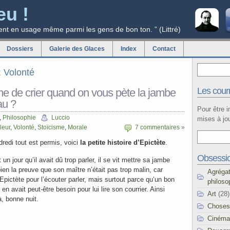
eu !
ent en usage même parmi les gens de bon ton. ” (Littré)
Dossiers
Galerie des Glaces
Index
Contact
: Volonté
Les courr
time de crier quand on vous pète la jambe
au ?
Pour être 
,
Philosophie
Luccio
mises à jou
leur
,
Volonté
,
Stoïcisme
,
Morale
7 commentaires »
edi tout est permis, voici
la petite histoire d’Epictète
.
Obsessi
t un jour qu’il avait dû trop parler, il se vit mettre sa jambe
ien la preuve que son maître n’était pas trop malin, car
Agréga
 Epictète pour l’écouter parler, mais surtout parce qu’un bon
philoso
il en avait peut-être besoin pour lui lire son courrier. Ainsi
Art
(28)
à, bonne nuit.
Choses
Cinéma