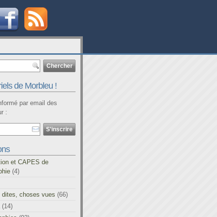
iels de Morbleu !
informé par email des
r :
ons
tion et CAPES de
phie
(4)
 dites, choses vues
(66)
(14)