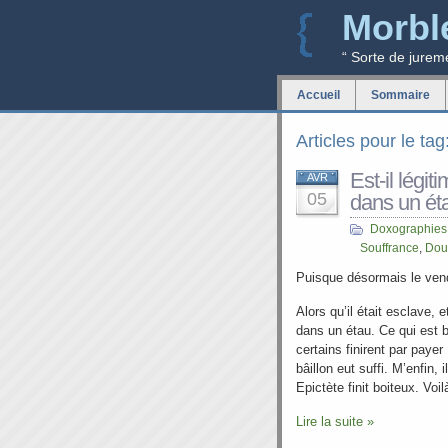
Morbl
“ Sorte de jurem
Accueil
Sommaire
Articles pour le tag
Est-il légi
AVR
05
dans un ét
Doxographies
Souffrance
,
Dou
Puisque désormais le vendr
Alors qu’il était esclave, e
dans un étau. Ce qui est b
certains finirent par payer
bâillon eut suffi. M’enfin, 
Epictète finit boiteux. Voil
Lire la suite »