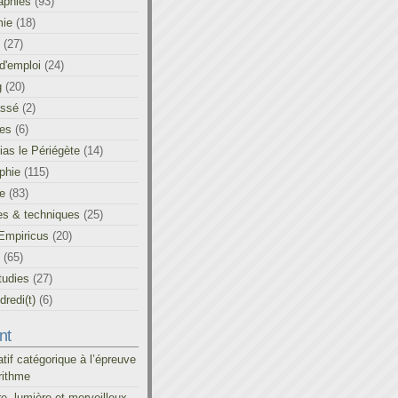
aphies
(93)
ie
(18)
(27)
d'emploi
(24)
g
(20)
assé
(2)
les
(6)
as le Périégète
(14)
phie
(115)
ue
(83)
es & techniques
(25)
Empiricus
(20)
(65)
tudies
(27)
redi(t)
(6)
nt
atif catégorique à l’épreuve
rithme
re, lumière et merveilleux