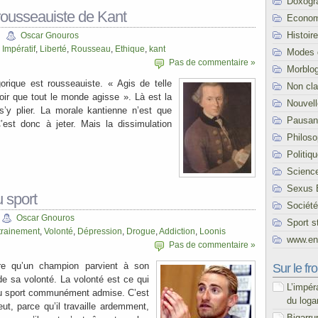
Doxogr
rousseauiste de Kant
Econom
Histoire
Oscar Gnouros
,
Impératif
,
Liberté
,
Rousseau
,
Ethique
,
kant
Modes 
Pas de commentaire »
Morblo
gorique est rousseauiste. « Agis de telle
Non cl
oir que tout le monde agisse ». Là est la
Nouvel
 s’y plier. La morale kantienne n’est que
Pausani
est donc à jeter. Mais la dissimulation
Philoso
Politiq
Scienc
Sexus 
 sport
Société
Oscar Gnouros
Sport s
trainement
,
Volonté
,
Dépression
,
Drogue
,
Addiction
,
Loonis
www.end
Pas de commentaire »
re qu’un champion parvient à son
Sur le fro
t de sa volonté. La volonté est ce qui
L’impér
 du sport communément admise. C’est
du loga
t, parce qu’il travaille ardemment,
Bigarru