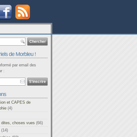
iels de Morbleu !
informé par email des
r :
ons
tion et CAPES de
phie
(4)
 dites, choses vues
(66)
(14)