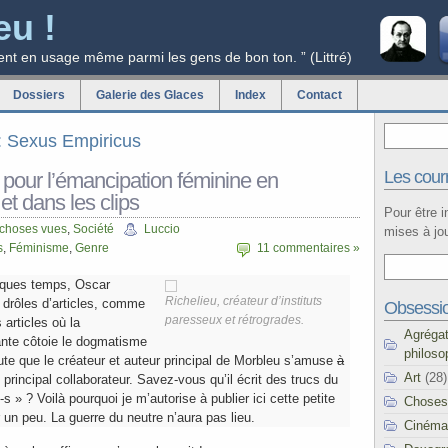
eu !
ent en usage même parmi les gens de bon ton. ” (Littré)
Dossiers
Galerie des Glaces
Index
Contact
g: Sexus Empiricus
Les courr
pour l’émancipation féminine en
t dans les clips
Pour être 
 choses vues
,
Société
Luccio
mises à jou
s
,
Féminisme
,
Genre
11 commentaires »
lques temps, Oscar
Richelieu, créateur d’instituts
e drôles d’articles, comme
Obsessi
paresseux et rétrogrades.
 articles où la
Agréga
ante côtoie le dogmatisme
philoso
oute que le créateur et auteur principal de Morbleu s’amuse
à
Art
(28)
rincipal collaborateur. Savez-vous qu’il écrit des trucs du
s » ? Voilà pourquoi je m’autorise à publier ici cette petite
Choses
un peu. La guerre du neutre n’aura pas lieu.
Cinéma