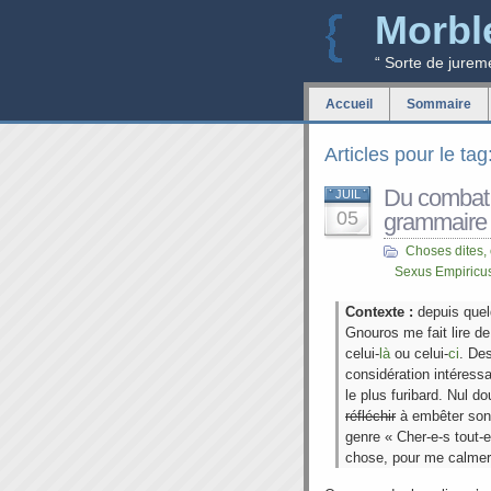
Morbl
“ Sorte de jurem
Accueil
Sommaire
Articles pour le ta
Du combat 
JUIL
05
grammaire e
Choses dites,
Sexus Empiricu
Contexte :
depuis que
Gnouros me fait lire d
celui-
là
ou celui-
ci
. Des
considération intéress
le plus furibard. Nul d
réfléchir
à embêter son p
genre « Cher-e-s tout-e-
chose, pour me calmer 