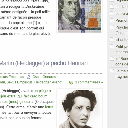
à la naissance des États-Unis,
on à rédiger la
Déclaration
Le diab
t même cosignée. Un poil raillé
Lettre 
arnant de façon presque
Promoti
sprit du capitalisme [
1
] », ce
Psychol
uisque c’est son portrait qui
(énigm
icains du montant le plus élevé,
Et si t
Petit p
macron
« #San
artin (Heidegger) a pécho Hannah
considé
La mal
fragmen
exus Empiricus
Oscar Gnouros
our
,
Sexus Empiricus
,
Heidegger
,
Arendt
3 commentaires »
 (Heidegger) avait «
un piège à
oujou extra, qui fait crac boum
 à ses [mes] g’noux
» (©
Jacques
). Cette arme, c’était une
lettre
hésitait pas à envoyer à toutes
ervait beaucoup sa femme