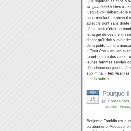
Que regarder les clips s’av
Un
girls band
«
Give it to 
jusqu’à voir débarquer le r
nous révélant combien il 
adjectifs sont sans doute d
j’étais petit c’était un b
léthargie de désir, enfin s
disant qu’il doit y avoir 
de la petite latino améric
«
Teen Pop
» en lien avec
furent encore des
teens
, 
jeunes femmes servies c
décadence qui jusque-là m’
subliminal
« f
eminism is 
Lire la suite »
Pourquoi il
FÉV
18
Choses dites,
adultère
,
Amour
Benjamin Franklin est surt
paratonnerre. Accessoireme