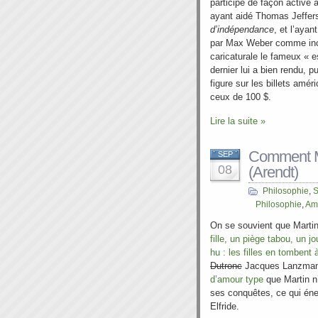
participé de façon active 
ayant aidé Thomas Jeffers
d’indépendance
, et l’ayan
par Max Weber comme inc
caricaturale le fameux « e
dernier lui a bien rendu, p
figure sur les billets amér
ceux de 100 $.
Lire la suite »
Comment M
SEP
08
(Arendt)
Philosophie
,
S
Philosophie
,
Am
On se souvient que Martin
fille, un piège tabou, un j
hu : les filles en tombent
Dutronc
Jacques Lanzmann
d’amour type
que Martin n’
ses conquêtes, ce qui én
Elfride.