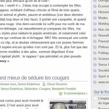
Doxogr
ère plus efficace qu’on ne le croit !
me, I worth it
». J’étais trop occupé à contempler les filles,
Econom
appeur, exhibant d’affreux chicots et filmé de trois quarts,
Histoire
est animal et
ghetto
, pauvre et ambitieux (ces deux derniers
Modes 
éjà trop doux et très faux). Il portait une casquette, et quand
Morblo
andana rouge. Une demi-seconde lui suffit pour me sortir de ma
emi-léthargie, car naturellement je comparais les filles, me
Non cl
des styles pour séduire le populo américain, et notamment celui
Nouvel
aine qui continue de m’échapper. NRJ Hits annonçait une soirée
Pausani
 ce clip, et je doutais sérieusement que ces jeunes femmes
Philoso
et espère encore qu’elles n’en sont pas. Et là, plus fort que des
omme modèles à des ados, sommet dégoûtant d’une
Politiq
agréait plutôt : le rappeur ! que précédait un plan pseudo-
Scienc
sexy
»
.
Sexus 
Société
Sport s
 est mieux de séduire les cougars
www.end
 choses vues
,
Sexus Empiricus
Oscar Gnouros
,
Sexus Empiricus
,
Séduction
,
Cougars
,
Benjamin Franklin
Sur le fro
9 commentaires »
L’impér
out connu pour avoir inventé le
du loga
nt, il l’est aussi pour avoir
Bigarru