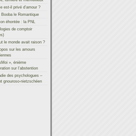
le est-il privé d’amour ?
à Booba le Romantique
on éhontée : la PNL
ogies de comptoir
es)
out le monde avait raison ?
ropos sur les amours
iennes
sMoi », énième
ration sur l’abstention
adie des psychologues –
t gnouroso-nietzschéen