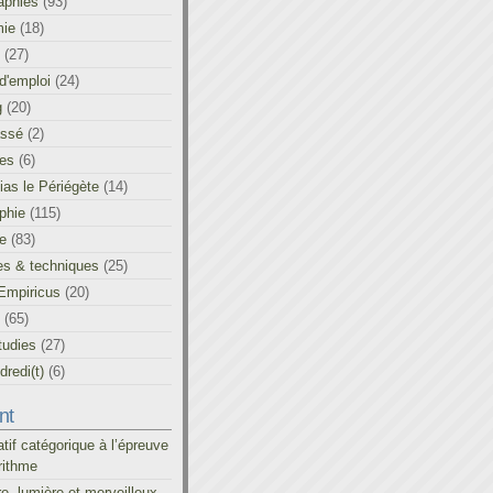
aphies
(93)
ie
(18)
(27)
d'emploi
(24)
g
(20)
assé
(2)
les
(6)
as le Périégète
(14)
phie
(115)
ue
(83)
es & techniques
(25)
Empiricus
(20)
(65)
tudies
(27)
redi(t)
(6)
nt
atif catégorique à l’épreuve
rithme
re, lumière et merveilleux