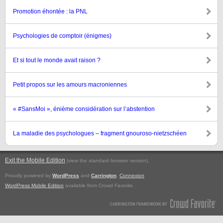
Promotion éhontée : la PNL
Psychologies de comptoir (énigmes)
Et si tout le monde avait raison ?
Petit propos sur les amours macroniennes
« #SansMoi », énième considération sur l’abstention
La maladie des psychologues – fragment gnouroso-nietzschéen
Exit the Mobile Edition
.
(view the standard browser version)
Proudly powered by
WordPress
and
Carrington
.
Connexion
WordPress Mobile Edition
available from Crowd Favorite.