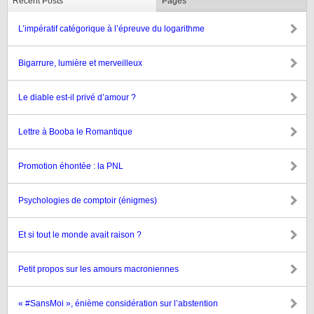
Recent Posts
Pages
L’impératif catégorique à l’épreuve du logarithme
Bigarrure, lumière et merveilleux
Le diable est-il privé d’amour ?
Lettre à Booba le Romantique
Promotion éhontée : la PNL
Psychologies de comptoir (énigmes)
Et si tout le monde avait raison ?
Petit propos sur les amours macroniennes
« #SansMoi », énième considération sur l’abstention