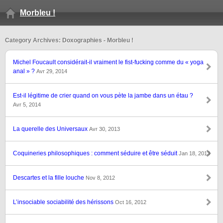
Morbleu !
Category Archives: Doxographies - Morbleu !
Michel Foucault considérait-il vraiment le fist-fucking comme du « yoga
anal » ?
Avr 29, 2014
Est-il légitime de crier quand on vous pète la jambe dans un étau ?
Avr 5, 2014
La querelle des Universaux
Avr 30, 2013
Coquineries philosophiques : comment séduire et être séduit
Jan 18, 2013
Descartes et la fille louche
Nov 8, 2012
L’insociable sociabilité des hérissons
Oct 16, 2012