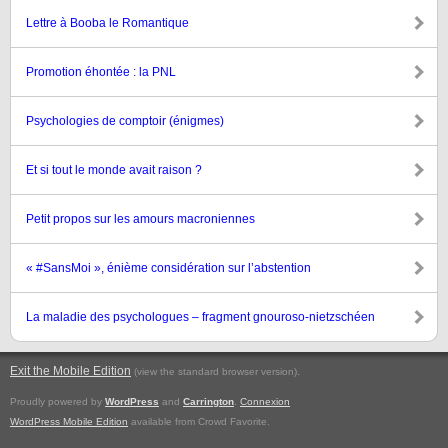
Lettre à Booba le Romantique
Promotion éhontée : la PNL
Psychologies de comptoir (énigmes)
Et si tout le monde avait raison ?
Petit propos sur les amours macroniennes
« #SansMoi », énième considération sur l’abstention
La maladie des psychologues – fragment gnouroso-nietzschéen
Exit the Mobile Edition
.
(view the standard browser version)
Proudly powered by
WordPress
and
Carrington
.
Connexion
WordPress Mobile Edition
available from Crowd Favorite.