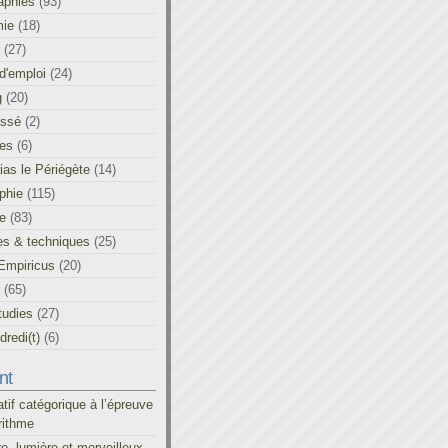
aphies
(93)
ie
(18)
(27)
d'emploi
(24)
g
(20)
assé
(2)
les
(6)
as le Périégète
(14)
phie
(115)
ue
(83)
es & techniques
(25)
Empiricus
(20)
(65)
tudies
(27)
redi(t)
(6)
nt
atif catégorique à l’épreuve
rithme
re, lumière et merveilleux