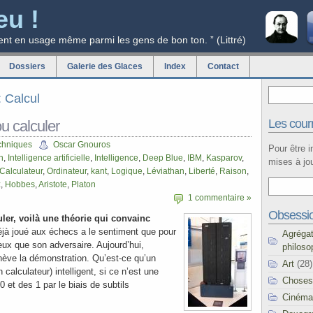
eu !
ent en usage même parmi les gens de bon ton. ” (Littré)
Dossiers
Galerie des Glaces
Index
Contact
: Calcul
Les courr
u calculer
chniques
Oscar Gnouros
Pour être 
n
,
Intelligence artificielle
,
Intelligence
,
Deep Blue
,
IBM
,
Kasparov
,
mises à jou
Calculateur
,
Ordinateur
,
kant
,
Logique
,
Léviathan
,
Liberté
,
Raison
,
z
,
Hobbes
,
Aristote
,
Platon
1 commentaire »
Obsessi
uler, voilà une théorie qui convainc
jà joué aux échecs a le sentiment que pour
Agréga
ieux que son adversaire. Aujourd’hui,
philoso
 achève la démonstration. Qu’est-ce qu’un
Art
(28)
 calculateur) intelligent, si ce n’est une
Choses
 et des 1 par le biais de subtils
Cinéma