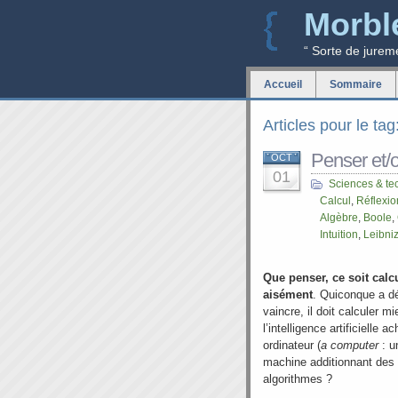
Morbl
“ Sorte de jurem
Accueil
Sommaire
Articles pour le tag
Penser et/o
OCT
01
Sciences & te
Calcul
,
Réflexio
Algèbre
,
Boole
,
Intuition
,
Leibni
Que penser, ce soit calc
aisément
. Quiconque a dé
vaincre, il doit calculer m
l’intelligence artificielle
ordinateur (
a computer
: un
machine additionnant des 0
algorithmes ?