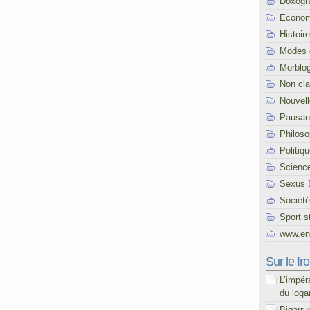
Doxogr
Econom
Histoire
Modes 
Morblo
Non cl
Nouvel
Pausani
Philoso
Politiq
Scienc
Sexus 
Société
Sport s
www.end
Sur le fro
L’impér
du loga
Bigarru