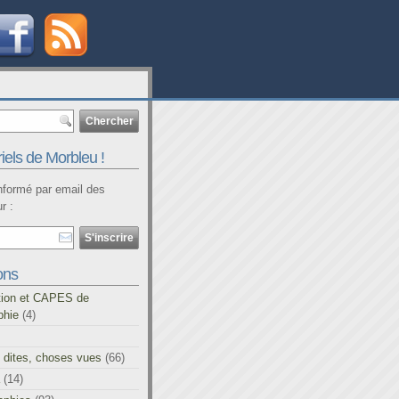
iels de Morbleu !
informé par email des
r :
ons
tion et CAPES de
phie
(4)
 dites, choses vues
(66)
(14)