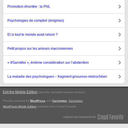
Promotion éhontée : la PNL
Psychologies de comptoir (énigmes)
Et si tout le monde avait raison ?
Petit propos sur les amours macroniennes
« #SansMoi », énième considération sur l’abstention
La maladie des psychologues – fragment gnouroso-nietzschéen
Exit the Mobile Edition
.
(view the standard browser version)
Proudly powered by
WordPress
and
Carrington
.
Connexion
WordPress Mobile Edition
available from Crowd Favorite.