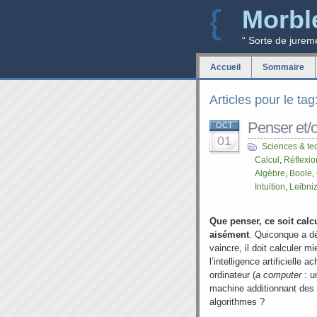
Morbl
“ Sorte de jurem
Accueil
Sommaire
Articles pour le ta
Penser et/o
OCT
01
Sciences & te
Calcul
,
Réflexio
Algèbre
,
Boole
,
Intuition
,
Leibni
Que penser, ce soit calc
aisément
. Quiconque a dé
vaincre, il doit calculer m
l’intelligence artificielle
ordinateur (
a computer
: un
machine additionnant des 0
algorithmes ?