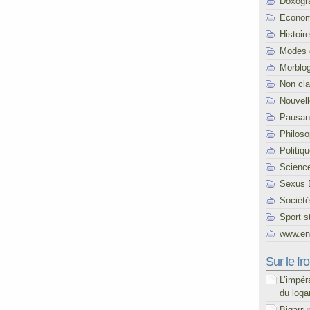
Doxogr
Econom
Histoire
Modes 
Morblo
Non cl
Nouvel
Pausani
Philoso
Politiq
Scienc
Sexus 
Société
Sport s
www.end
Sur le fro
L’impér
du loga
Bigarru