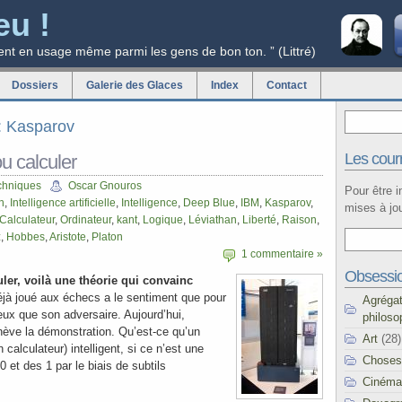
eu !
ent en usage même parmi les gens de bon ton. ” (Littré)
Dossiers
Galerie des Glaces
Index
Contact
g: Kasparov
Les courr
u calculer
chniques
Oscar Gnouros
Pour être 
n
,
Intelligence artificielle
,
Intelligence
,
Deep Blue
,
IBM
,
Kasparov
,
mises à jou
Calculateur
,
Ordinateur
,
kant
,
Logique
,
Léviathan
,
Liberté
,
Raison
,
z
,
Hobbes
,
Aristote
,
Platon
1 commentaire »
Obsessi
uler, voilà une théorie qui convainc
jà joué aux échecs a le sentiment que pour
Agréga
ieux que son adversaire. Aujourd’hui,
philoso
 achève la démonstration. Qu’est-ce qu’un
Art
(28)
 calculateur) intelligent, si ce n’est une
Choses
 et des 1 par le biais de subtils
Cinéma