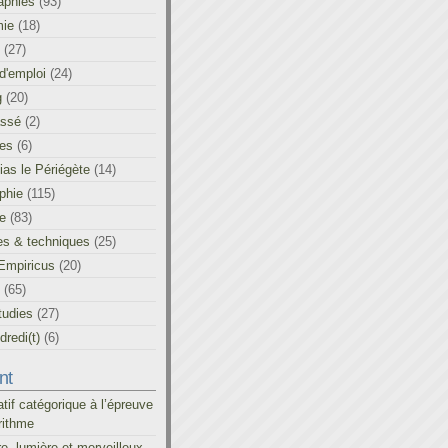
aphies
(93)
ie
(18)
(27)
d'emploi
(24)
g
(20)
assé
(2)
les
(6)
as le Périégète
(14)
phie
(115)
ue
(83)
es & techniques
(25)
Empiricus
(20)
(65)
tudies
(27)
redi(t)
(6)
nt
atif catégorique à l’épreuve
rithme
re, lumière et merveilleux