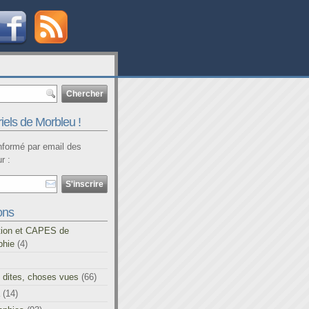
iels de Morbleu !
informé par email des
r :
ons
tion et CAPES de
phie
(4)
 dites, choses vues
(66)
(14)