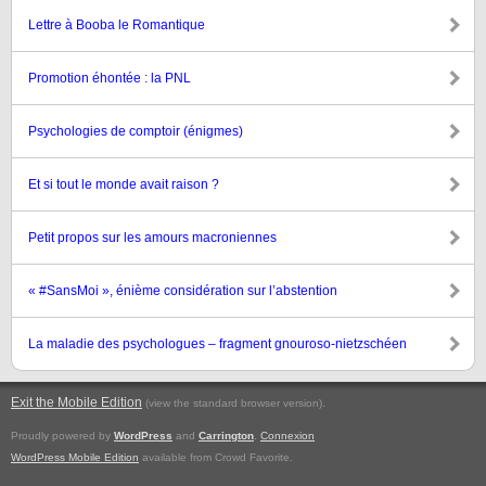
Lettre à Booba le Romantique
Promotion éhontée : la PNL
Psychologies de comptoir (énigmes)
Et si tout le monde avait raison ?
Petit propos sur les amours macroniennes
« #SansMoi », énième considération sur l’abstention
La maladie des psychologues – fragment gnouroso-nietzschéen
Exit the Mobile Edition
.
(view the standard browser version)
Proudly powered by
WordPress
and
Carrington
.
Connexion
WordPress Mobile Edition
available from Crowd Favorite.