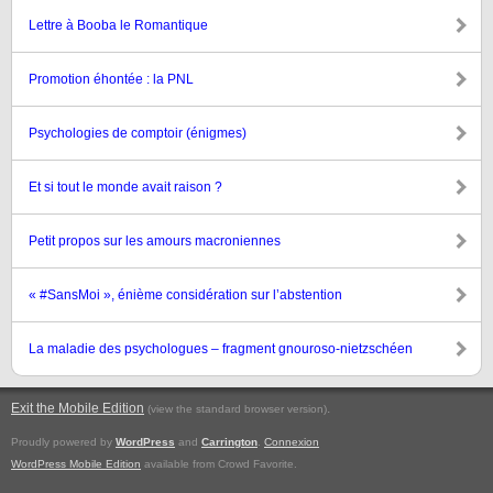
Lettre à Booba le Romantique
Promotion éhontée : la PNL
Psychologies de comptoir (énigmes)
Et si tout le monde avait raison ?
Petit propos sur les amours macroniennes
« #SansMoi », énième considération sur l’abstention
La maladie des psychologues – fragment gnouroso-nietzschéen
Exit the Mobile Edition
.
(view the standard browser version)
Proudly powered by
WordPress
and
Carrington
.
Connexion
WordPress Mobile Edition
available from Crowd Favorite.