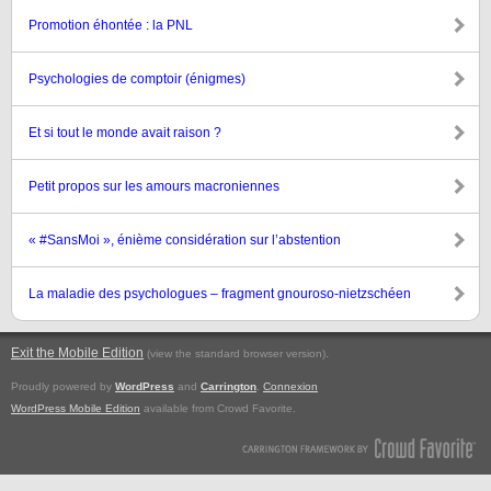
Promotion éhontée : la PNL
Psychologies de comptoir (énigmes)
Et si tout le monde avait raison ?
Petit propos sur les amours macroniennes
« #SansMoi », énième considération sur l’abstention
La maladie des psychologues – fragment gnouroso-nietzschéen
Exit the Mobile Edition
.
(view the standard browser version)
Proudly powered by
WordPress
and
Carrington
.
Connexion
WordPress Mobile Edition
available from Crowd Favorite.